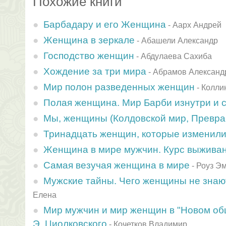
Похожие книги
Барбадару и его Женщина
-
Аарх Андрей
Женщина в зеркале
-
Абашели Александр
Господство женщин
-
Абдулаева Сахиба
Хождение за три мира
-
Абрамов Александ
Мир полон разведенных женщин
-
Колли
Полая женщина. Мир Барби изнутри и 
Мы, женщины (Колдовской мир, Превр
Тринадцать женщин, которые изменили
Женщина в мире мужчин. Курс выжива
Самая везучая женщина в мире
-
Роуз Э
Мужские тайны. Чего женщины не знаю
Елена
Мир мужчин и мир женщин в "Новом об
Э. Циолковского
-
Кочетков Владимир