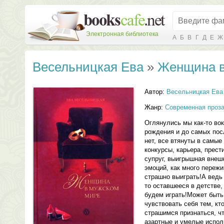
Электронная библиотека
А
Б
В
Г
Д
Е
Ж
Весельницкая Ева
»
Женщина в
Автор:
Весельницкая Ева
Жанр:
Современная проз
Оглянулись мы как-то вок
рождения и до самых пос
нет, все втянуты в самые
конкурсы, карьера, прес
супруг, выигрышная внешн
эмоций, как много пережи
страшно выиграть!А ведь 
то оставшееся в детстве
будем играть!Может быть
чувствовать себя тем, кто
страшимся признаться, ч
азартные и умелые испол