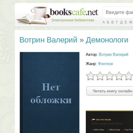
Электронная библиотека
А
Б
В
Г
Д
Е
Ж
Вотрин Валерий
»
Демонологи
Автор:
Вотрин Валерий
Жанр:
Фэнтези
Читать книгу онлайн