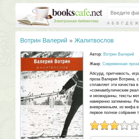
Электронная библиотека
А
Б
В
Г
Д
Е
Ж
Вотрин Валерий
»
Жалитвослов
Автор:
Вотрин Валерий
Жанр:
Современная проз
Абсурд, притчевость, игр
проза Валерия Вотрина, 
сплавляет эти качества в
«сомнамбулическим реал
и неожиданны, тексты ме
намеренно затемнены. Ре
вневременьем, из мифа в
первое полное собрание 