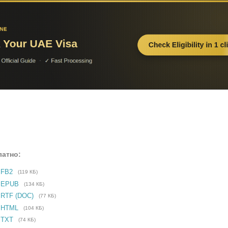
латно:
 FB2
(119 КБ)
е EPUB
(134 КБ)
 RTF (DOC)
(77 КБ)
 HTML
(104 КБ)
 TXT
(74 КБ)