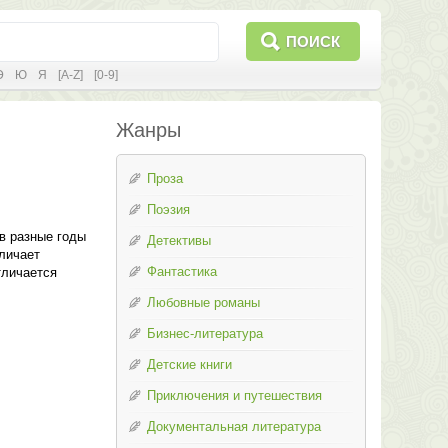
ПОИСК
Э
Ю
Я
[A-Z]
[0-9]
Жанры
Проза
Поэзия
в разные годы
Детективы
личает
Фантастика
тличается
Любовные романы
Бизнес-литература
Детские книги
Приключения и путешествия
Документальная литература