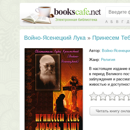
Электронная библиотека
А
Б
В
Г
Д
Войно-Ясенецкий Лука
»
Принесем Теб
Автор:
Войно-Ясенецки
Жанр:
Религия
В настоящее издание в
в период Великого пос
заблуждения и рассма
живостью и доступнос
Читать книгу онл