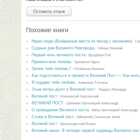
Оставить отзыв
Похожие книги
Наши люди (Выбранные места из бесед с великими)
-
Св
Судные дни Великого Новгорода
-
Гейнце Николай
Первая ночь великого поста
-
Брэдбери Рэй
Принеси мне любовь
-
Буковски Чарлз
Зачем тебе любовь?
-
Потёмина Наталья
Как подготовиться и провести Великий Пост — Как жит
Я подарю тебе любовь
-
Алюшина Татьяна
Злые ветры дуют в Великий пост
-
Падуро Леонардо
Великий пост
-
Иннокентий Херсонский
ВЕЛИКИЙ ПОСТ
-
Шмеман Протоиерей Александр
О проведении Великого поста
-
Мень протоиерей Александр
Слова в Великий пост
-
(Минятий) Святитель Илия
Великий пост
-
Кронштадтский Иоанн
Великий канон. В четверг первой седмицы Великого пос