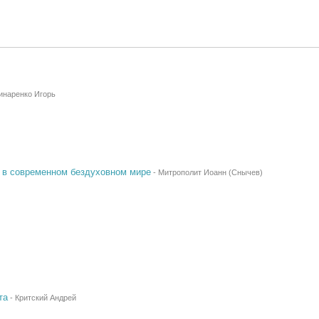
инаренко Игорь
ь в современном бездуховном мире
-
Митрополит Иоанн (Снычев)
та
-
Критский Андрей