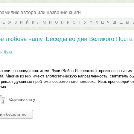
Е
Ж
З
И
Й
К
Л
М
Н
О
П
Р
С
Т
У
Ф
Х
Ц
Ч
Ш
Щ
Ы
е любовь нашу. Беседы во дни Великого Поста
й Лука
ошли проповеди святителя Луки (Войно-Ясенецкого), произнесенные им 
та. Многие из них имеют апологетическую направленность, святитель об
тривает духовные проблемы современного человека. Язык проповедей о
тью.
Оцените книгу
айн бесплатно