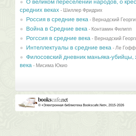
О великом переселении народов, о кре
средних веках
-
Шиллер Фридрих
Россия в средние века
-
Вернадский Георги
Война в Средние века
-
Контамин Филипп
Рогссия в средние века
-
Вернадский Георг
Интеллектуалы в средние века
-
Ле Гофф
Филосовский дневник маньяка-убийцы,
века
-
Мисима Юкио
© «Электронная библиотека Bookscafe.Net», 2015-2026