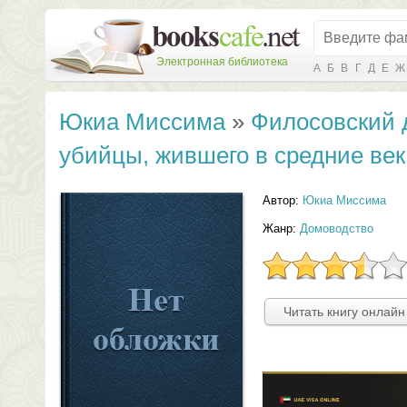
Электронная библиотека
А
Б
В
Г
Д
Е
Ж
Юкиа Миссима
»
Филосовский 
убийцы, жившего в средние век
Автор:
Юкиа Миссима
Жанр:
Домоводство
Читать книгу онлайн