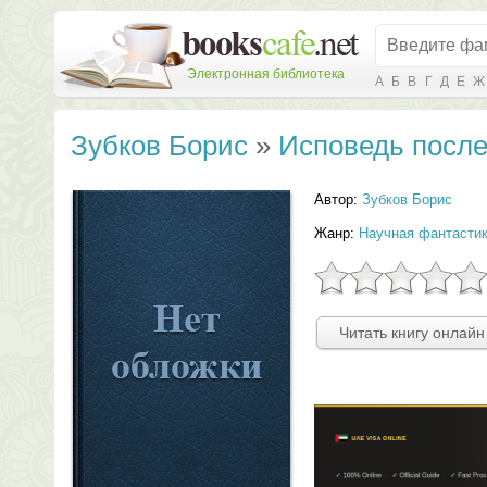
Электронная библиотека
А
Б
В
Г
Д
Е
Ж
Зубков Борис
»
Исповедь после
Автор:
Зубков Борис
Жанр:
Научная фантасти
Читать книгу онлайн