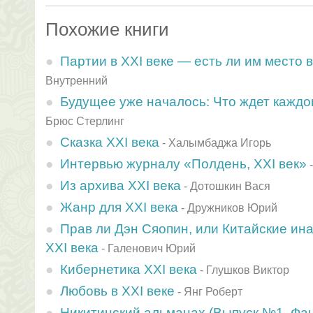
Похожие книги
Партии в XXI веке — есть ли им место 
Внутренний
Будущее уже началось: Что ждет каждог
Брюс Стерлинг
Сказка XXI века
-
Халымбаджа Игорь
Интервью журналу «Полдень, XXI век»
Из архива XXI века
-
Дотошкин Вася
Жанр для XXI века
-
Дружников Юрий
Прав ли Дэн Сяопин, или Китайские ин
XXI века
-
Галенович Юрий
Кибернетика XXI века
-
Глушков Виктор
Любовь в XXI веке
-
Янг Роберт
Никитинский альманах (Выпуск №1, Фант