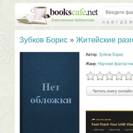
Электронная библиотека
А
Б
В
Г
Д
Е
Ж
Зубков Борис
»
Житейские разг
Автор:
Зубков Борис
Жанр:
Научная фантасти
Читать книгу онлайн