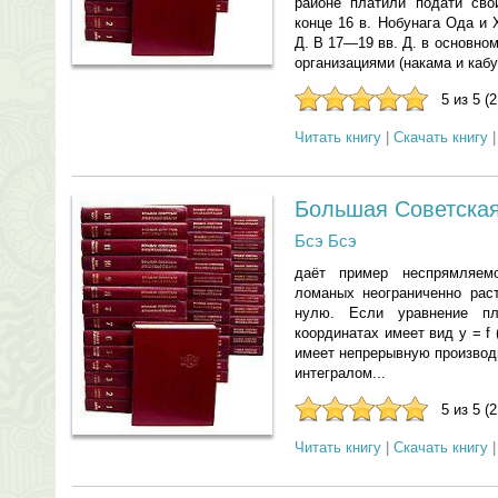
районе платили подати св
конце 16 в. Нобунага Ода и
Д. В 17—19 вв. Д. в основн
организациями (накама и кабун
5 из 5 (
Читать книгу
|
Скачать книгу
Большая Советская
Бсэ Бсэ
даёт пример неспрямляем
ломаных неограниченно раст
нулю. Если уравнение пл
координатах имеет вид у = f (
имеет непрерывную производн
интегралом...
5 из 5 (
Читать книгу
|
Скачать книгу