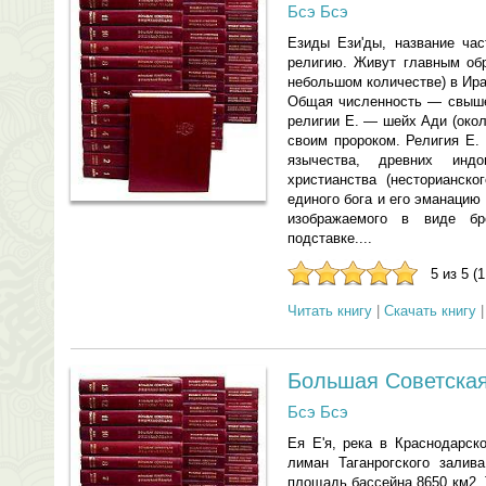
Бсэ Бсэ
Езиды Ези'ды, название ча
религию. Живут главным обр
небольшом количестве) в Ира
Общая численность — свыше 
религии Е. — шейх Ади (окол
своим пророком. Религия Е.
язычества, древних индо
христианства (несторианско
единого бога и его эманацию
изображаемого в виде б
подставке....
5 из 5 (
Читать книгу
|
Скачать книгу
Большая Советская
Бсэ Бсэ
Ея Е'я, река в Краснодарск
лиман Таганрогского залив
площадь бассейна 8650 км2. 