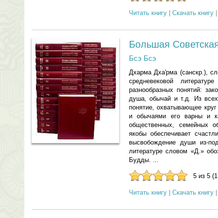
Читать книгу
|
Скачать книгу
Большая Советская
Бсэ Бсэ
Дхарма Дха'рма (санскр.), с
средневековой литерату
разнообразных понятий: зако
душа, обычай и т.д. Из все
понятие, охватывающее круг
и обычаями его варны и ка
общественных, семейных об
якобы обеспечивает счастл
высвобождение души из-по
литературе словом «Д.» обо
Будды. ...
5 из 5 (
Читать книгу
|
Скачать книгу