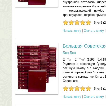
внутренней патологии (пере
клинике внутренних болезней 
— отсасывающий прибор 
транссудатов, широко примен
5 из 5 (
Читать книгу
|
Скачать книгу
Большая Советская
Бсэ Бсэ
Е Тин Е Тин' (1896—8.4.19
Родился в провинции Гуанду
военную школу в г. Баодин.
личной охраны Сунь Ят-сена.
вступил в компартию Китая. 
Северного...
5 из 5 (
Читать книгу
|
Скачать книгу