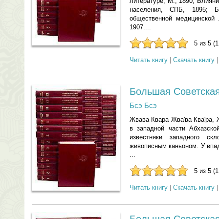
литературе, М., 1890; Влия
населения, СПБ, 1895; Б
общественной медицинской л
1907....
5 из 5 (
Читать книгу
|
Скачать книгу
Большая Советска
Бсэ Бсэ
Жвава-Квара Жва'ва-Ква'ра, 
в западной части Абхазско
известняки западного скл
живописным каньоном. У впад
...
5 из 5 (
Читать книгу
|
Скачать книгу