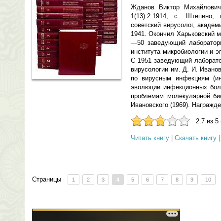
Жданов Виктор Михайлович
1(13).2.1914, с. Штепино,
советский вирусолог, акаде
1941. Окончил Харьковский м
—50 заведующий лаборатори
института микробиологии и э
С 1951 заведующий лаборато
вирусологии им. Д. И. Иван
по вирусным инфекциям (ин
эволюции инфекционных боле
проблемам молекулярной био
Ивановского (1969). Награжде
2.7 из 5
Читать книгу
|
Скачать книгу
Страницы
1
2
3
4
5
6
7
8
9
10