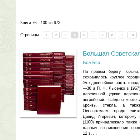
Книги 76—100 из 673.
Страницы
1
2
3
4
5
6
7
8
9
10
Большая Советская
Бсэ Бсэ
На правом берегу Горыни,
сохранилось круглое город
Это древнейшая часть города
—38 и П. Ф. Лысенко в 1967
деревянной церкви, деревян
погребений. Найдено много 
бронзы, стекла, а такж
Основателем города счита
Давид Игоревич, которому 
(1100) принадлежало также 
данным, возникновение город
12 в. ...