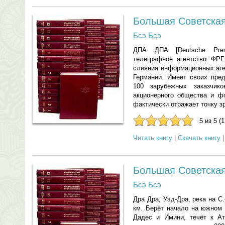
Большая Советская
Бсэ Бсэ
ДПА ДПА [Deutsche Press
телеграфное агентство ФРГ
слияния информационных аге
Германии. Имеет своих пред
100 зарубежных заказчик
акционерного общества и ф
фактически отражает точку зр
5 из 5 (
Читать книгу
|
Скачать книгу
Большая Советская
Бсэ Бсэ
Дра Дра, Уэд-Дра, река на С
км. Берёт начало на южном 
Дадес и Имини, течёт к Ат