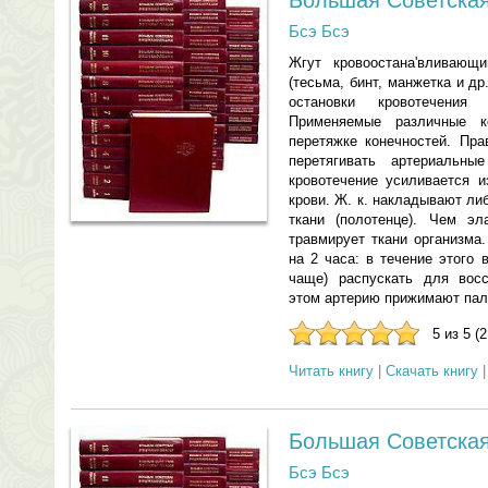
Большая Советская
Бсэ Бсэ
Жгут кровоостана'вливающи
(тесьма, бинт, манжетка и д
остановки кровотечени
Применяемые различные к
перетяжке конечностей. Пр
перетягивать артериальн
кровотечение усиливается и
крови. Ж. к. накладывают ли
ткани (полотенце). Чем э
травмирует ткани организма
на 2 часа: в течение этого
чаще) распускать для восс
этом артерию прижимают паль
5 из 5 (
Читать книгу
|
Скачать книгу
Большая Советска
Бсэ Бсэ