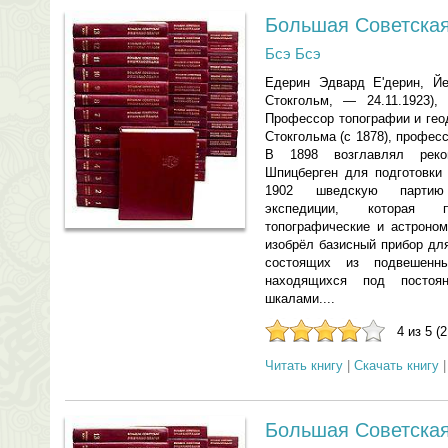
Большая Советская
Бсэ Бсэ
Едерин Эдвард Е'дерин, Йед
Стокгольм, — 24.11.1923),
Профессор топографии и гео
Стокгольма (с 1878), професс
В 1898 возглавлял реко
Шпицберген для подготовки
1902 шведскую партию 
экспедиции, которая п
топографические и астроном
изобрёл базисный прибор дл
состоящих из подвешенн
находящихся под постоя
шкалами....
4 из 5 (
Читать книгу
|
Скачать книгу
Большая Советская