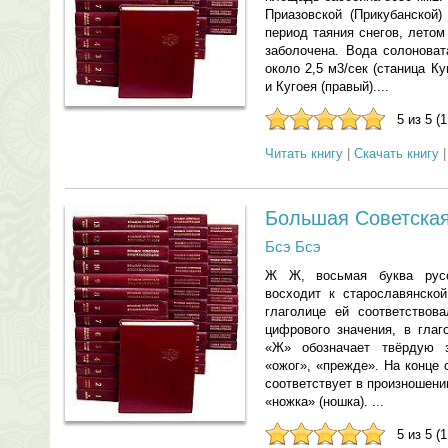
Приазовской (Прикубанской)
период таяния снегов, летом
заболочена. Вода солоноват
около 2,5 м3/сек (станица К
и Кугоея (правый)....
5 из 5 (
Читать книгу
|
Скачать книгу
Большая Советская
Бсэ Бсэ
Ж Ж, восьмая буква русс
восходит к старославянской
глаголице ей соответствов
цифрового значения, в глаг
«Ж» обозначает твёрдую 
«ожог», «прежде». На конце 
соответствует в произношени
«ножка» (ношка). ...
5 из 5 (