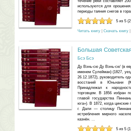
течение реки составляет 200
используются для орошения
периоды таяния снегов в горах
5 из 5 (
Читать книгу
|
Скачать книгу
Большая Советская
Бсэ Бсэ
Ду Вэнь-сю Ду Вэнь-сю' (в е
именем Сулейман) (1827, уе
26.12.1872), руководитель о
восстаний в Юньнани (
Принадлежал к народност
торговцем. В 1856 избран 
главой государства Пиннань
юга»). В 1872, когда цински
г. Дали — столицу Пиннань
истребления мирного насел
казнён. ...
5 из 5 (