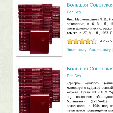
Большая Советска
Бсэ Бсэ
Лит.: Мусхелишвили Л. В., Ра
археология, в. 6, М.—Л., 1
итоги археологических раско
там же, в. 27, М.—Л., 1957. Г.
4.2 из 5
Читать книгу
|
Скачать книгу
Большая Советская
Бсэ Бсэ
«Днiпро» «Днiпро'» («Дн
литературно-художественн
журнал. Орган ЦК ЛКСМ Укр
под названием «Молодня
большевик» (1937—41).
возобновлён в 1944 под на
печатаются произведения гл