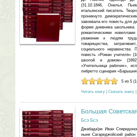
(31.10.1846, Онелья, Пье
итальянский писатель. Твор
проникнуто демократически
завоевала его повесть для д
форме дневника школьника.
романтическими новеллами
уважение к людям труд
товарищества, затрагива
социального неравенства. 
повесть «Роман учителя» (1
школой и домом» (1892)
«Учительница рабочих», ис
либретто сценария «Барышня и
5 из 5 (
Читать книгу
|
Скачать книгу
Большая Советска
Бсэ Бсэ
Джабада'ри Иван Спиридонов
ныне Сагареджойский район 