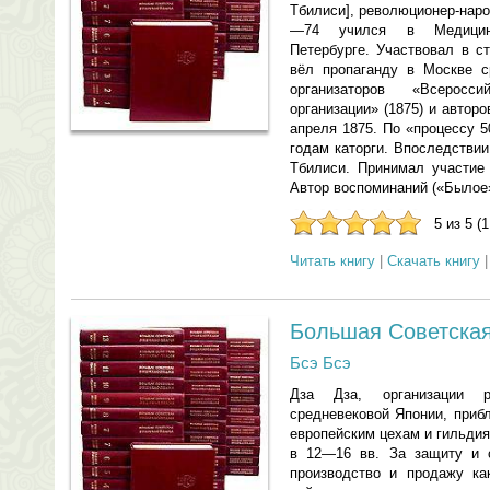
Тбилиси], революционер-наро
—74 учился в Медицинс
Петербурге. Участвовал в с
вёл пропаганду в Москве с
организаторов «Всеросси
организации» (1875) и автор
апреля 1875. По «процессу 5
годам каторги. Впоследстви
Тбилиси. Принимал участие
Автор воспоминаний («Былое»
5 из 5 (
Читать книгу
|
Скачать книгу
Большая Советская
Бсэ Бсэ
Дза Дза, организации 
средневековой Японии, приб
европейским цехам и гильди
в 12—16 вв. За защиту и 
производство и продажу ка