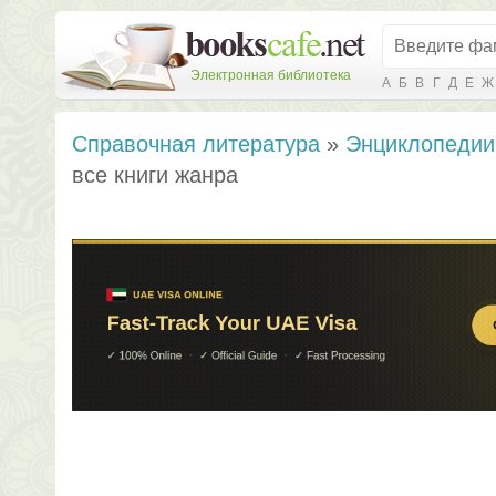
Электронная библиотека
А
Б
В
Г
Д
Е
Ж
Справочная литература
»
Энциклопедии
все книги жанра