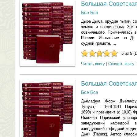
Большая Советска
Бсэ Бсэ
Дыба Ды'ба, орудие пытки, с
землю и соединённых 3-м с
обвиняемого. Применялась в
России. Испытание на Д. 
судной грамоте. ...
5 из 5 (
Читать книгу
|
Скачать книгу
Большая Советская
Бсэ Бсэ
Дьёлафуа Жорж Дьёлафуа' 
Тулуза, — 16.8.1911, Париж
1890) и президент (с 1910) 
Окончил Парижский универс
заведующий кафедрой в
заведующий кафедрой медици
Дьё» (Париж). Автор класси