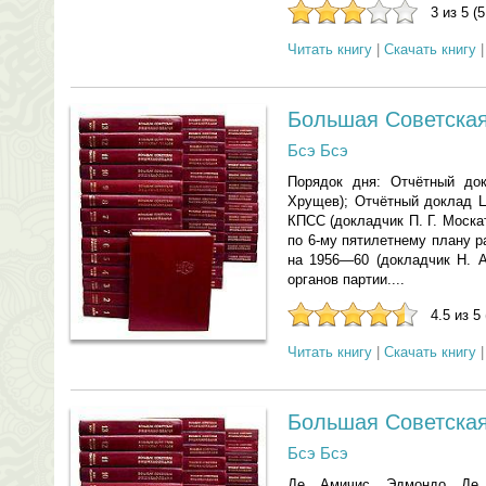
3 из 5 (
Читать книгу
|
Скачать книгу
Большая Советская
Бсэ Бсэ
Порядок дня: Отчётный до
Хрущев); Отчётный доклад Ц
КПСС (докладчик П. Г. Моска
по 6-му пятилетнему плану 
на 1956—60 (докладчик Н. А
органов партии....
4.5 из 5
Читать книгу
|
Скачать книгу
Большая Советская
Бсэ Бсэ
Де Амичис Эдмондо Де 