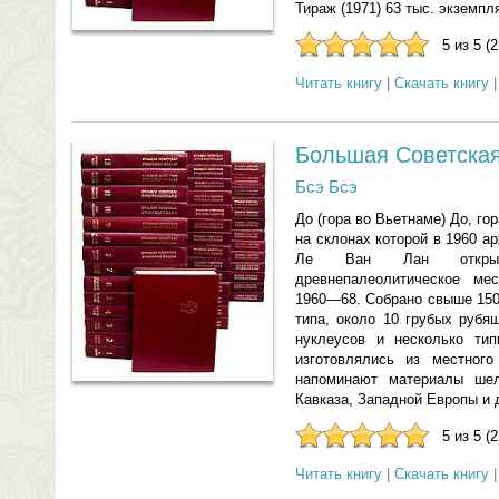
Тираж (1971) 63 тыс. экземпля
5 из 5 (
Читать книгу
|
Скачать книгу
Большая Советска
Бсэ Бсэ
До (гора во Вьетнаме) До, гор
на склонах которой в 1960 а
Ле Ван Лан откры
древнепалеолитическое ме
1960—68. Собрано свыше 150
типа, около 10 грубых рубя
нуклеусов и несколько ти
изготовлялись из местного
напоминают материалы шел
Кавказа, Западной Европы и д
5 из 5 (
Читать книгу
|
Скачать книгу