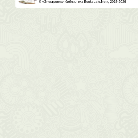
© «Электронная библиотека Bookscafe.Net», 2015-2026