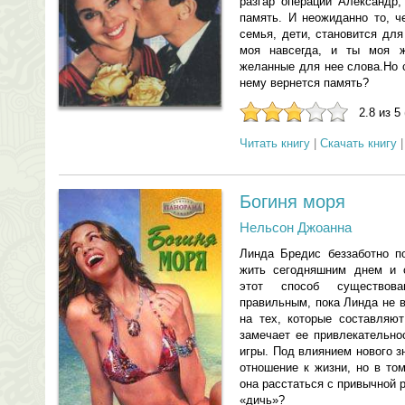
разгар операции Александр,
память. И неожиданно то, ч
семья, дети, становится дл
моя навсегда, и ты моя ж
желанные для нее слова.Но с
нему вернется память?
2.8 из 5
Читать книгу
|
Скачать книгу
Богиня моря
Нельсон Джоанна
Линда Бредис беззаботно по
жить сегодняшним днем и 
этот способ существов
правильным, пока Линда не 
на тех, которые составляю
замечает ее привлекательно
игры. Под влиянием нового 
отношение к жизни, но в то
она расстаться с привычной 
«дичь»?