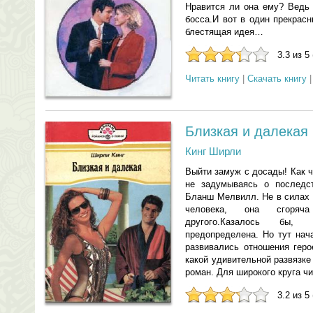
Нравится ли она ему? Ведь 
босса.И вот в один прекрас
блестящая идея…
3.3 из 5
Читать книгу
|
Скачать книгу
Близкая и далекая
Кинг Ширли
Выйти замуж с досады! Как 
не задумываясь о последст
Бланш Мелвилл. Не в силах 
человека, она сгоряч
другого.Казалось бы,
предопределена. Но тут нач
развивались отношения геро
какой удивительной развязке
роман. Для широкого круга чи
3.2 из 5