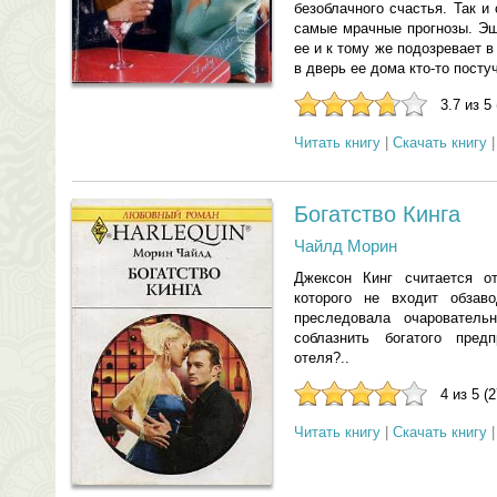
безоблачного счастья. Так и
самые мрачные прогнозы. Эш
ее и к тому же подозревает 
в дверь ее дома кто-то пост
3.7 из 5
Читать книгу
|
Скачать книгу
Богатство Кинга
Чайлд Морин
Джексон Кинг считается о
которого не входит обзав
преследовала очарователь
соблазнить богатого пред
отеля?..
4 из 5 (
Читать книгу
|
Скачать книгу