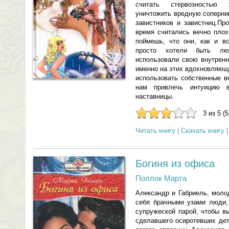
считать стервозностью
уничтожить вредную соперни
завистников и завистниц.Пр
время считались вечно плох
поймешь, что они, как и в
просто хотели быть лю
использовали свою внутрен
именно на этих вдохновляющ
использовать собственные в
нам привлечь интуицию в
наставницы.
3 из 5 (
Читать книгу
|
Скачать книгу
Богиня из офиса
Поллок Марта
Александр и Габриель, моло
себя брачными узами люди,
супружеской парой, чтобы в
сделавшего осиротевших дет