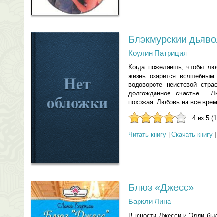
Блэкмурскии дьяво
Коулин Патриция
Когда пожелаешь, чтобы люб
жизнь озарится волшебным
водовороте неистовой стра
долгожданное счастье… Л
похожая. Любовь на все врем
4 из 5 (
Читать книгу
|
Скачать книгу
Блюз «Джесс»
Баркли Лина
В юности Джесси и Эдди бы