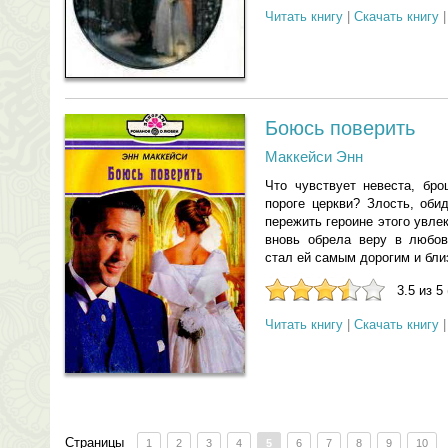
Читать книгу
|
Скачать книгу
Боюсь поверить
Маккейси Энн
Что чувствует невеста, бр
пороге церкви? Злость, оби
пережить героине этого увле
вновь обрела веру в любов
стал ей самым дорогим и бли
3.5 из 5
Читать книгу
|
Скачать книгу
Страницы
1
2
3
4
5
6
7
8
9
10