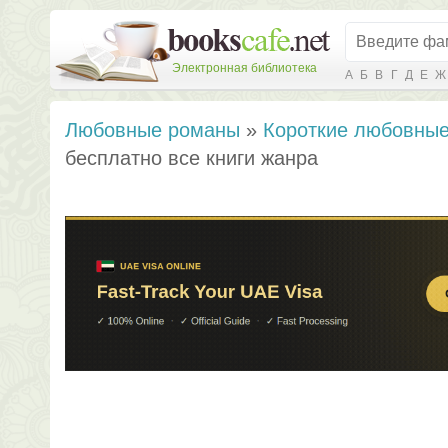
Электронная библиотека
А
Б
В
Г
Д
Е
Ж
Любовные романы
»
Короткие любовны
бесплатно все книги жанра