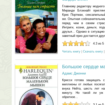
Главному редактору модного
Миранде Блэкнайт приглян
Крис Портман, сексапильный
же. Опытная соблазнительни
перед чем в своем страс
Интриги, козни, деньги, п
друзья… Однако в ситуацию
заветный приз достается др
4.3 из 5
Читать книгу
|
Скачать книгу
Большое сердце м
Адамс Дженни
Крисси готова защищать с
миллионы от любых посягат
внука Нейта, шесть лет н
минуту. Но такой ли уж 
обратное…
3.1 из 5