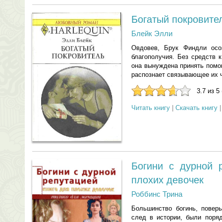
Богатый покровите
Блейк Элли
Овдовев, Брук Финдли осо
благополучия. Без средств 
она вынуждена принять помо
распознает связывающее их ч
3.7 из 5
Читать книгу
|
Скачать книгу
Богини с дурной 
плохих девочек
Роббинс Трина
Большинство богинь, поверь
след в истории, были поряд