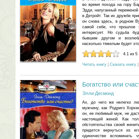
во время похода на гору Ба
Эдди, напуганный переменой
в Детройт. Так их дружбе пр
он снова здесь, в родном В
самой себе, что прошлое 
интересует. Но судьба бу
бывшим другом и возлюб
насколько тяжелым будет эт
4.1 из 5
Читать книгу
|
Скачать книгу
Богатство или счас
Элли Десмонд
Ах, до чего же нелегко люб
мужчину, как Родриго Хорхе
он, ее любимый муж, не даст
настоящей женой. Как тол
обстоятельства своей женит
придется вернуться из е
одиночестве вспоминать ч