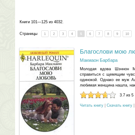
Книги 101—125 из 4032.
Страницы
1
2
3
4
5
6
7
8
9
10
Благослови мою л
Макмаон Барбара
Молодая вдова Шэннон М
справиться с щемящим чувст
одинокой. Однако ее муж Ал
любимая женщина нашла, нак
3.7 из 5
Читать книгу
|
Скачать книгу