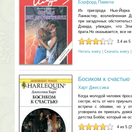
Бэрфорд Памела
Из пригорода Нью-Йорка
Ланкастер, возлюбленная Д
при загадочных обстоятельс
Дэвида, убежден, что Эл
брата.Но оказывается, все н
3.4 из 5
Читать книгу
|
Скачать книгу
Босиком к счастью
Харт Джессика
Когда молодой человек броса
сестре, есть от чего приуны
встречи с обоими, но у о
уговорила ее приехать домо
детства Бобби, который не о
4 из 5 (