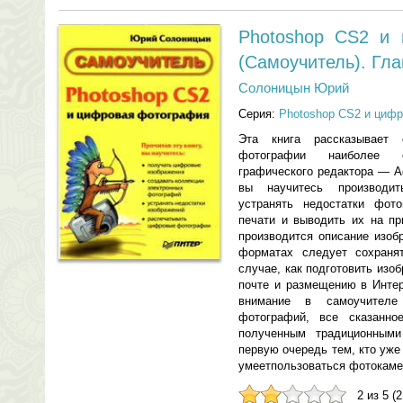
Photoshop CS2 и 
(Самоучитель). Гла
Солоницын Юрий
Серия:
Photoshop CS2 и цифр
Эта книга рассказывает
фотографии наиболее с
графического редактора — A
вы научитесь производит
устранять недостатки фото
печати и выводить их на пр
производится описание изоб
форматах следует сохраня
случае, как подготовить изо
почте и размещению в Интер
внимание в самоучителе
фотографий, все сказанно
полученным традиционными
первую очередь тем, кто уж
умеетпользоваться фотокаме
2 из 5 (