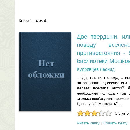
Книги 1—4 из 4.
Две твердыни, ил
поводу вселен
противостояния -
библиотеки Мошко
Кудрявцев Леонид
... Да, кстати, господа, а 
автор владелец библиотеки 
делает все-таки автор? 
необходимо полгода - год у
сколько необходимо времени,
День - два? А скачать? ...
3.3 из 5
Читать книгу
|
Скачать книгу