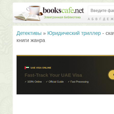
Электронная библиотека
А
Б
В
Г
Д
Е
Ж
Детективы
»
Юридический триллер
- ска
книги жанра