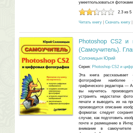
умеетпользоваться фотокаме
2.3 из 5
Читать книгу
|
Скачать книгу
Photoshop CS2 и 
(Самоучитель). Гла
Солоницын Юрий
Серия:
Photoshop CS2 и цифр
Эта книга рассказывает
фотографии наиболее с
графического редактора — A
вы научитесь производит
устранять недостатки фото
печати и выводить их на пр
производится описание изоб
форматах следует сохраня
случае, как подготовить изо
почте и размещению в Интер
внимание в самоучителе