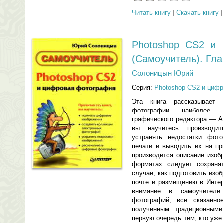
Читать книгу
|
Скачать книгу
Photoshop CS2 и 
(Самоучитель). Гла
Солоницын Юрий
Серия:
Photoshop CS2 и цифр
Эта книга рассказывает
фотографии наиболее с
графического редактора — A
вы научитесь производит
устранять недостатки фото
печати и выводить их на пр
производится описание изоб
форматах следует сохраня
случае, как подготовить изо
почте и размещению в Интер
внимание в самоучителе
фотографий, все сказанно
полученным традиционными
первую очередь тем, кто уж