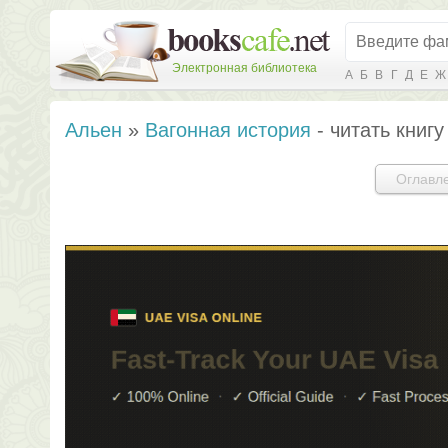
Электронная библиотека
А
Б
В
Г
Д
Е
Ж
Альен
»
Вагонная история
- читать книг
Оглавл