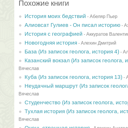
Похожие книги
История моих бедствий
-
Абеляр Пьер
Алиовсат Гулиев - Он писал историю
-
А
История с географией
-
Аккуратов Валенти
Новогодняя история
-
Алехин Дмитрий
База (Из записок геолога, история 4)
-
Ал
Казанский вокзал (Из записок геолога, 
Вячеслав
Куба (Из записок геолога, история 13)
-
Неудачный маршрут (Из записок геолога
Вячеслав
Студенчество (Из записок геолога, исто
Тухлая история (Из записок геолога, ис
Вячеслав
Очень страшная история