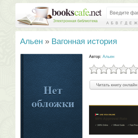
Электронная библиотека
А
Б
В
Г
Д
Е
Ж
Альен
»
Вагонная история
Автор:
Альен
Читать книгу онлайн