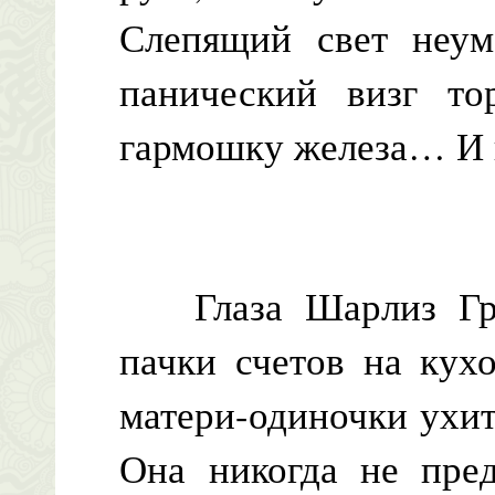
Слепящий свет неум
панический визг то
гармошку железа… И 
Глаза Шарлиз Гран
пачки счетов на кух
матери-одиночки ухи
Она никогда не пред