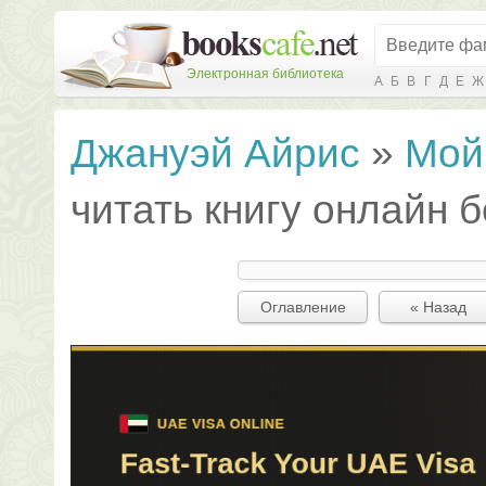
Электронная библиотека
А
Б
В
Г
Д
Е
Ж
Джануэй Айрис
»
Мой
читать книгу онлайн 
Оглавление
« Назад