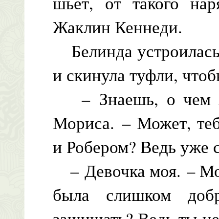
шьет, от такого нар
Жаклин Кеннеди.
Белинда устроилась 
и скинула туфли, чтоб
– Знаешь, о чем я
Мориса. – Может, те
и Робером? Ведь уже 
– Девочка моя. – Мо
была слишком доб
защищать? Ведь ты не