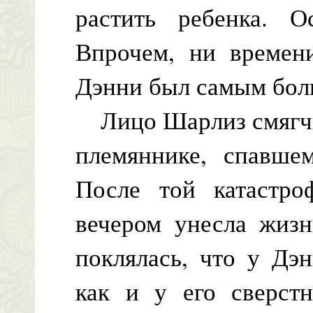
растить ребенка. О
Впрочем, ни времени
Дэнни был самым бол
Лицо Шарлиз смягчил
племяннике, спавшем
После той катастр
вечером унесла жизн
поклялась, что у Дэ
как и у его сверстн