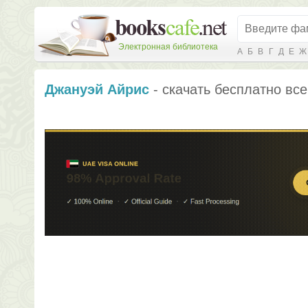
Электронная библиотека
А
Б
В
Г
Д
Е
Ж
Джануэй Айрис
- скачать бесплатно все