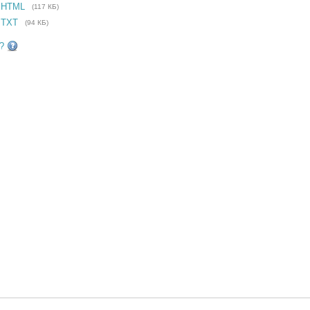
 HTML
(117 КБ)
 TXT
(94 КБ)
?