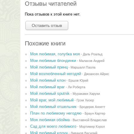
Отзывы читателей
Пока отзывов к этой книге нет.
Оставить отзыв
Похожие книги
Моя любимая, голубка моя
-
Даль Роальд
Мои любимые блондинки
-
Малахов Андрей
Мой любимый принц
-
Маршалл Паола
Мой возлюбленный негодяй
-
Джоансен Айрис
Мой любимый клон
-
Ершов Юрий
Мой любимый враг
-
Ли Роберта
Мой любимый sputnik
-
Мураками Харуки
Мой враг, мой любимый
-
Грэм Хизер
Мой любимый отшельник
-
Бродерик Аннетт
Плач по любимому негодяю
-
Браун Картер
Моя любимая обойма
-
Выставной Владислав
Сад для моего любимого
-
Мортимер Кэрол
Мой любимый клоун
-
Ливанов Василий