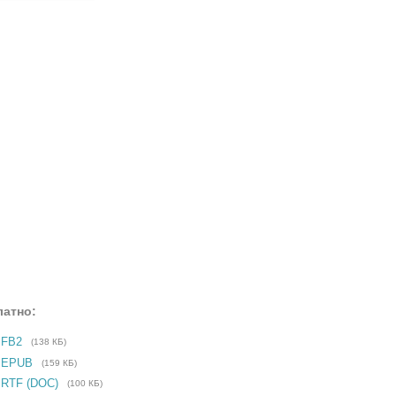
латно:
 FB2
(138 КБ)
е EPUB
(159 КБ)
 RTF (DOC)
(100 КБ)