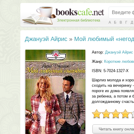
Электронная библиотека
А
Б
В
Г
Д
Джануэй Айрис
»
Мой любимый «него
Автор:
Джануэй Айрис
Жанр:
Короткие любов
ISBN: 5-7024-1327-Х
Шарлиз молода и хорош
сходить на вечеринку
пороге их дома появля
за ребенка, а потом и
долгожданному счасть
Читать книгу онл