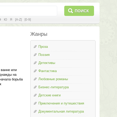
ПОИСК
Э
Ю
Я
[A-Z]
[0-9]
Жанры
Проза
Поэзия
Детективы
 ванне или
Фантастика
Однажды на
Любовные романы
Сначала борьба
к
Бизнес-литература
Детские книги
Приключения и путешествия
Документальная литература