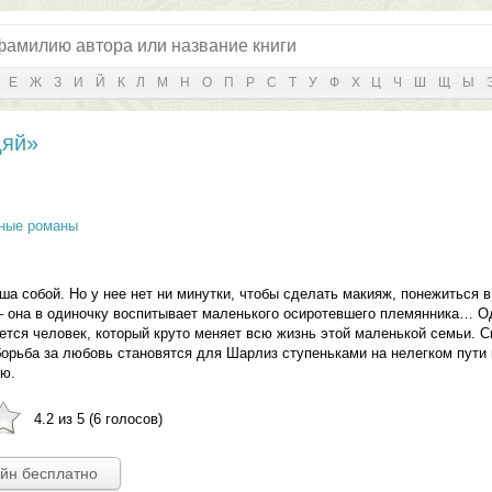
Е
Ж
З
И
Й
К
Л
М
Н
О
П
Р
С
Т
У
Ф
Х
Ц
Ч
Ш
Щ
Ы
дяй»
ные романы
а собой. Но у нее нет ни минутки, чтобы сделать макияж, понежиться в
 – она в одиночку воспитывает маленького осиротевшего племянника… 
ется человек, который круто меняет всю жизнь этой маленькой семьи. 
 борьба за любовь становятся для Шарлиз ступеньками на нелегком пути 
ю.
4.2 из 5 (6 голосов)
айн бесплатно