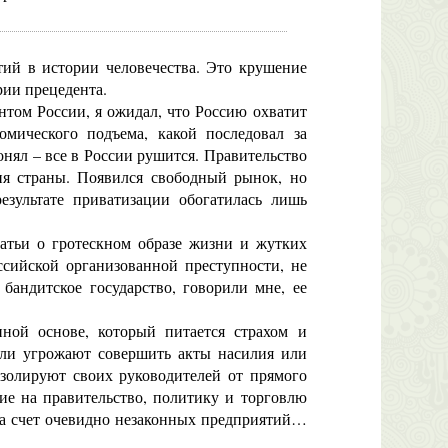
й в истории человечества. Это крушение
рии прецедента.
том России, я ожидал, что Россию охватит
мического подъема, какой последовал за
онял – все в России рушится. Правительство
ия страны. Появился свободный рынок, но
результате приватизации обогатилась лишь
атьи о гротескном образе жизни и жутких
оссийской организованной преступности, не
бандитское государство, говорили мне, ее
ой основе, который питается страхом и
 или угрожают совершить акты насилия или
изолируют своих руководителей от прямого
ие на правительство, политику и торговлю
 за счет очевидно незаконных предприятий…