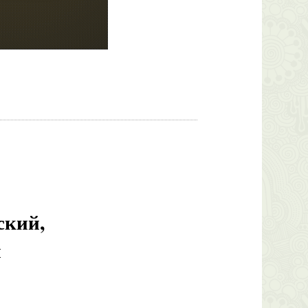
ский,
и