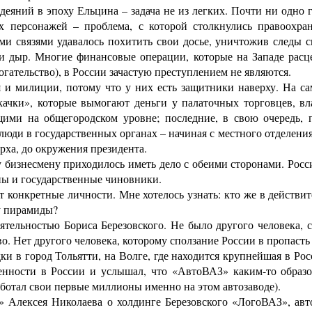
ний в эпоху Ельцина – задача не из легких. Почти ни одно г
 персонажей – проблема, с которой столкнулись правоохран
 связями удавалось похитить свои досье, уничтожив следы 
и дыр. Многие финансовые операции, которые на Западе рас
огательство), в России зачастую преступлением не являются.
и милиции, потому что у них есть защитники наверху. На са
качки», которые вымогают деньги у палаточных торговцев, вла
щими на общегородском уровне; последние, в свою очередь,
 люди в государственных органах – начиная с местного отделен
ерха, до окружения президента.
знесмену приходилось иметь дело с обеими сторонами. Россий
ны и государственные чиновники.
онкретные личности. Мне хотелось узнать: кто же в действит
ху пирамиды?
тельностью Бориса Березовского. Не было другого человека, с
тво. Нет другого человека, которому сползание России в пропаст
и в город Тольятти, на Волге, где находится крупнейшая в Ро
нности в России и услышал, что «АвтоВАЗ» каким-то образ
работал свои первые миллионы именно на этом автозаводе).
Алексея Николаева о холдинге Березовского «ЛогоВАЗ», ав