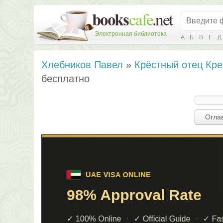
Электронная библиотека
А
Б
В
Г
Д
Хлебников Павел
»
Крёстный отец Кре
бесплатно
Огла