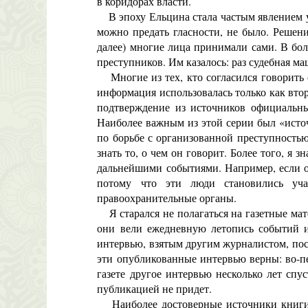
в коридорах власти.
В эпоху Ельцина стала частым явлением у
можно предать гласности, не было. Решен
далее) многие лица принимали сами. В бол
преступников. Им казалось: раз судебная м
Многие из тех, кто согласился говорить с
информация использовалась только как втор
подтверждение из источников официальны
Наиболее важным из этой серии был «исто
по борьбе с организованной преступностью
знать то, о чем он говорит. Более того, я 
дальнейшими событиями. Например, если он
потому что эти люди становились уча
правоохранительные органы.
Я старался не полагаться на газетные мате
они вели еже­дневную летопись событий и
интервью, взятым другим журналистом, посл
эти опубликованные интервью верны: во-пе
газете другое интервью несколько лет спус
публикацией не придет.
Наиболее достоверные источники книги – 