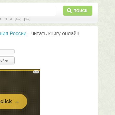
ПОИСК
Э
Ю
Я
[A-Z]
[0-9]
ния России
- читать книгу онлайн
ройки