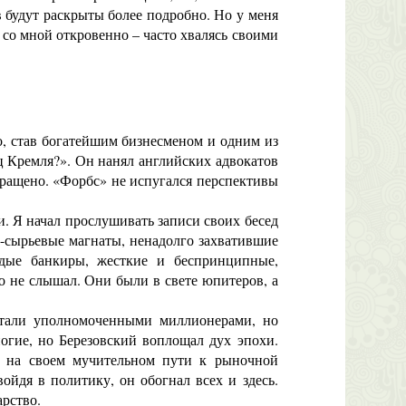
в будут раскрыты более подробно. Но у меня
 со мной откровенно – часто хвалясь своими
о, став богатейшим бизнесменом и одним из
ц Кремля?». Он нанял английских адвокатов
кращено. «Форбс» не испугался перспективы
. Я начал прослушивать записи своих бесед
о-сырьевые магнаты, ненадолго захватившие
дые банкиры, жесткие и беспринципные,
то не слышал. Они были в свете юпитеров, а
стали уполномоченными миллионерами, но
огие, но Березовский воплощал дух эпохи.
ии на своем мучительном пути к рыночной
ойдя в политику, он обогнал всех и здесь.
рство.