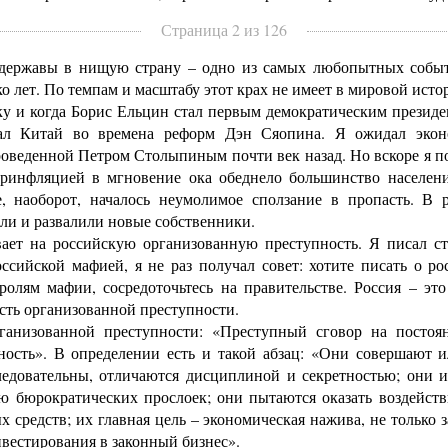
Страница 2 из 126
ржавы в нищую страну – одно из самых любопытных событи
ко лет. По темпам и масштабу этот крах не имеет в мировой исто
 и когда Борис Ельцин стал первым демократическим президен
ал Китай во времена реформ Дэн Сяопина. Я ожидал эконо
роведенной Петром Столыпиным почти век назад. Но вскоре я п
еринфляцией в мгновение ока обеднело большинство населен
, наоборот, началось неумолимое сползание в пропасть. В 
или и развалили новые собственники.
ет на российскую организованную преступность. Я писал ст
ссийской мафией, я не раз получал совет: хотите писать о р
лям мафии, сосредоточьтесь на правительстве. Россия – это 
асть организованной преступности.
изованной преступности: «Преступный сговор на постоянн
ность». В определении есть и такой абзац: «Они совершают
ледовательны, отличаются дисциплиной и секретностью; они 
ю бюрократических прослоек; они пытаются оказать воздейств
х средств; их главная цель – экономическая нажива, не только
нвестирования в законный бизнес».