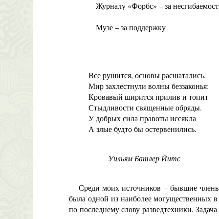
Журналу «Форбс» – за несгибаемост
Музе – за поддержку
Все рушится, основы расшатались,
Мир захлестнули волны беззаконья:
Кровавый ширится прилив и топит
Стыдливости священные обряды.
У добрых сила правоты иссякла
А злые будто бы остервенились.
Уильям Батлер Йитс
Среди моих источников – бывшие члены Сл
была одной из наиболее могущественных в 
по последнему слову разведтехники. Задач