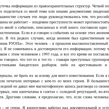
течка информации из правоохранительных структур. Четкой п
ие поделиться со мной теми или иными документами (видеозапи
ьшинстве случаев эти люди руководствовались тем, что российс
ашина не работает – эпидемии преступности может противостоять
о мной о событиях, описанных в этой книге, поставили одно у
остепенная. Если я и говорю о событиях на основе этих анонимн
х. В тех редких случаях, когда аноним был единственным ис
чник РУОПа». Этот человек – в прошлом высокопоставленный
). Я не сомневаюсь в достоверности его информации, потому 
знаком с этим человеком с 1993 года, и все это время он поста
 говорил, что тот-то и тот-то – главари преступных группиров
стниками бандитских разборок либо их арестовывали и
риалы, не брать их за основу для моего повествования. Если я и
ли печатали интервью с кем-то из моих героев. В большинств
едний не давал мне магнитофонную запись разговора со своим 
рвых, они напечатаны в газетах с солидной репутацией, во-вто
тя. Другими словами, я предполагаю, что, если слова человека 
ее герои. Я кропотливо работал над документальной и устн