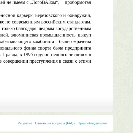
зей не имеем с „ЛогоВАЗом“, – пробормотал
еносной карьеры Березовского и обнаружил,
же по современным российским стандартам.
у только благодаря щедрым государственным
обилей, алюминиевая промышленность, выкуп
ерабатывающего комбината – были омрачены
ионального фонда спорта была предпринята
 Правда, в 1995 году он недолго числился в
в совершении преступления в связи с этими
Рецензии
Ответы на вопросы (FAQ)
Правообладателям