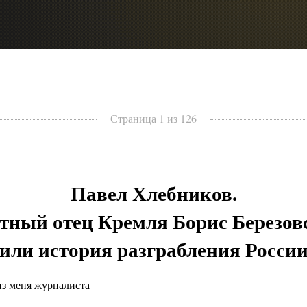
Страница 1 из 126
Павел Хлебников.
тный отец Кремля Борис Березов
или история разграбления Росси
из меня журналиста