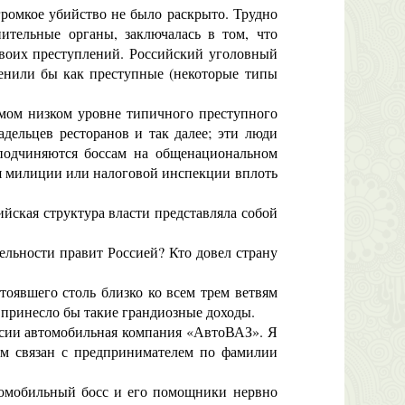
ромкое убийство не было раскрыто. Трудно
ительные органы, заключалась в том, что
своих преступлений. Российский уголовный
ценили бы как преступные (некоторые типы
мом низком уровне типичного преступного
дельцев ресторанов и так далее; эти люди
 подчиняются боссам на общенациональном
ия милиции или налоговой инспекции вплоть
ская структура власти представляла собой
ельности правит Россией? Кто довел страну
тоявшего столь близко ко всем трем ветвям
ь принесло бы такие грандиозные доходы.
ссии автомобильная компания «АвтоВАЗ». Я
ом связан с предпринимателем по фамилии
томобильный босс и его помощники нервно