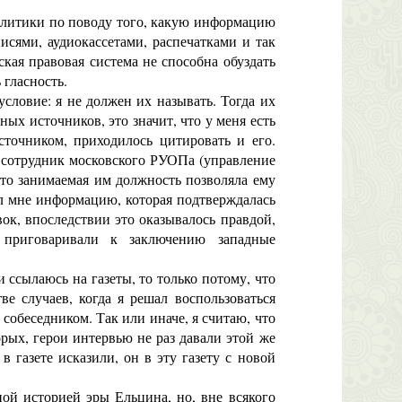
олитики по поводу того, какую информацию
сями, аудиокассетами, распечатками и так
кая правовая система не способна обуздать
 гласность.
словие: я не должен их называть. Тогда их
ых источников, это значит, что у меня есть
точником, приходилось цитировать и его.
 сотрудник московского РУОПа (управление
что занимаемая им должность позволяла ему
влял мне информацию, которая подтверждалась
ок, впоследствии это оказывалось правдой,
 приговаривали к заключению западные
 ссылаюсь на газеты, то только потому, что
е случаев, когда я решал воспользоваться
собеседником. Так или иначе, я считаю, что
рых, герои интервью не раз давали этой же
в газете исказили, он в эту газету с новой
ой историей эры Ельцина, но, вне всякого