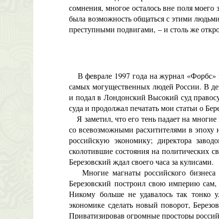
сомнения, многое осталось вне поля моего 
была возможность общаться с этими людьми 
преступными подвигами, – и столь же откр
В феврале 1997 года на журнал «Форбс» по
самых могущественных людей России. В дек
и подал в Лондонский Высокий суд правосу
суда и продолжал печатать мои статьи о Бер
Я заметил, что его тень падает на многие
со всевозможными расхитителями в эпоху н
российскую экономику; директора заво
сколотившие состояния на политических свя
Березовский ждал своего часа за кулисами.
Многие магнаты российского бизнеса ун
Березовский построил свою империю сам, 
Никому больше не удавалось так тонко у
экономике сделать новый поворот, Березов
Приватизировав огромные просторы россий