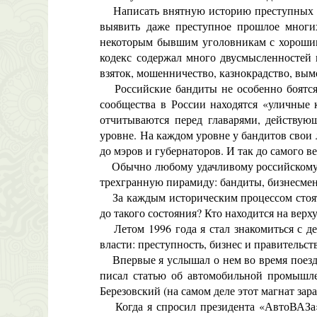
Написать внятную историю преступных дея
выявить даже преступное прошлое многих
некоторым бывшим уголовникам с хорошими
кодекс содержал много двусмысленностей 
взяток, мошенничество, казнокрадство, вым
Российские бандиты не особенно боятся 
сообщества в России находятся «уличные 
отчитываются перед главарями, действую
уровне. На каждом уровне у бандитов свои
до мэров и губернаторов. И так до самого в
Обычно любому удачливому российскому би
трехгранную пирамиду: бандиты, бизнесме
За каждым историческим процессом стоят к
до такого состояния? Кто находится на вер
Летом 1996 года я стал знакомиться с дея
власти: преступность, бизнес и правительс
Впервые я услышал о нем во время поездк
писал статью об автомобильной промышле
Березовский (на самом деле этот магнат за
Когда я спросил президента «АвтоВАЗа» 