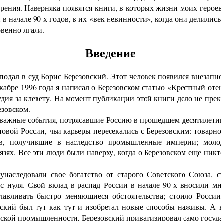
зрения. Наверняка появятся книги, в которых жизни моих герое
в начале 90-х годов, в их «век невинности», когда они делились
овенно лгали.
Введение
дал в суд Борис Березовский. Этот человек появился внезапн
абре 1996 года я написал о Березовском статью «Крестный оте
дия за клевету. На момент публикации этой книги дело не пре
езовском.
 важные события, потрясавшие Россию в прошедшем десятилетии
овой России, чьи карьеры пересекались с Березовским: товарн
дов, получившие в наследство промышленные империи; моло
зях. Все эти люди были наверху, когда о Березовском еще ник
аследовали свое богатство от старого Советского Союза, 
с нуля. Свой вклад в распад России в начале 90-х вносили мн
лавливать быстро меняющиеся обстоятельства; стоило Росс
ский был тут как тут и изобретал новые способы наживы. А в
ской промышленности, Березовский приватизировал само госуда