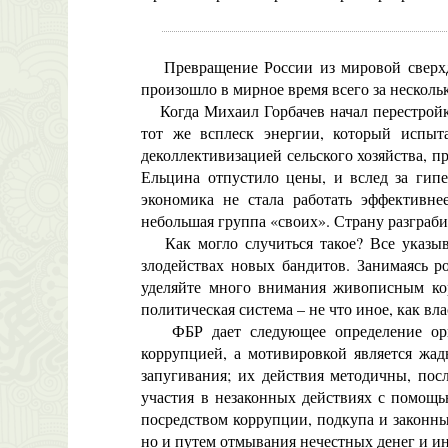
Превращение России из мировой сверхде
произошло в мирное время всего за несколь
Когда Михаил Горбачев начал перестройку
тот же всплеск энергии, который испыт
деколлективизацией сельского хозяйства, п
Ельцина отпустило цены, и вслед за гип
экономика не стала работать эффективнее
небольшая группа «своих». Страну разграб
Как могло случиться такое? Все указыва
злодействах новых бандитов. Занимаясь ро
уделяйте много внимания живописным коро
политическая система – не что иное, как вл
ФБР дает следующее определение орган
коррупцией, а мотивировкой является жад
запугивания; их действия методичны, пос
участия в незаконных действиях с помощь
посредством коррупции, подкупа и законны
но и путем отмывания нечестных денег и и