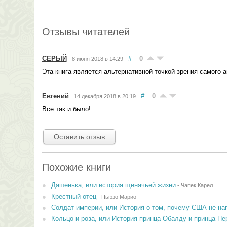
Отзывы читателей
СЕРЫЙ
#
0
8 июня 2018 в 14:29
Эта книга является альтернативной точкой зрения самого 
Евгений
#
0
14 декабря 2018 в 20:19
Все так и было!
Оставить отзыв
Похожие книги
Дашенька, или история щенячьей жизни
-
Чапек Карел
Крестный отец
-
Пьюзо Марио
Солдат империи, или История о том, почему США не н
Кольцо и роза, или История принца Обалду и принца Пе