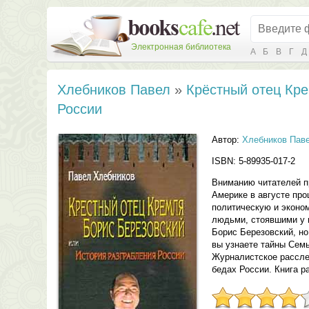
Электронная библиотека
А
Б
В
Г
Д
Хлебников Павел
»
Крёстный отец Кре
России
Автор:
Хлебников Пав
ISBN: 5-89935-017-2
Вниманию читателей п
Америке в августе про
политическую и эконом
людьми, стоявшими у в
Борис Березовский, но
вы узнаете тайны Семь
Журналистское расслед
бедах России. Книга р