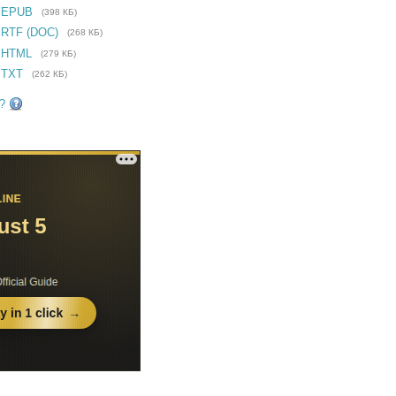
е EPUB
(398 КБ)
 RTF (DOC)
(268 КБ)
 HTML
(279 КБ)
 TXT
(262 КБ)
?