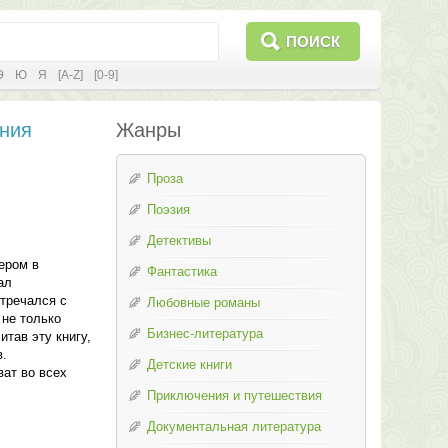
ПОИСК
Э
Ю
Я
[A-Z]
[0-9]
ения
Жанры
Проза
Поэзия
Детективы
ером в
Фантастика
ал
тречался с
Любовные романы
 не только
Бизнес-литература
тав эту книгу,
.
Детские книги
ват во всех
Приключения и путешествия
Документальная литература