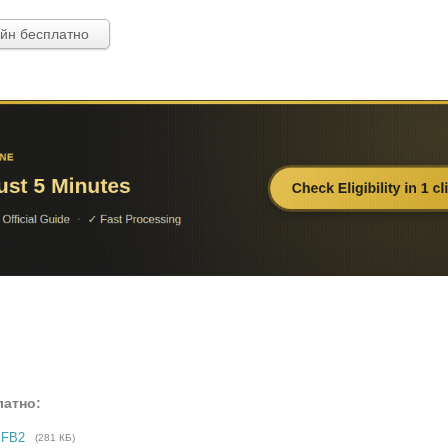
айн бесплатно
латно:
 FB2
(281 КБ)