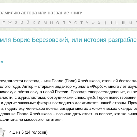
Е
Ж
З
И
Й
К
Л
М
Н
О
П
Р
С
Т
У
Ф
Х
Ц
Ч
Ш
Щ
Ы
мля Борис Березовский, или история разграбл
ел
редлагается перевод книги Павла (Пола) Хлебникова, ставшей бестселл
шлого года. Автор – старший редактор журнала «Форбс», много лет изуч
ическую обстановку в новой России. Проводя своерасследование, он вс
ласти, с журналистами, сотрудниками спецслужб. Герои повествования
 и другие знакомые фигуры последнего десятилетия нашей страны. Прочи
и, подоплеку чеченской войны, загадки многих экономических скандалов
ование Павла Хлебникова – попытка дать ответ на вопрос, кто же вино
ассчитана на массового читателя.
4.1 из 5 (14 голосов)