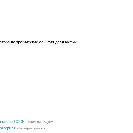
автора на трагические события девяностых.
апали на СССР
-
Мацкевич Вадим
рекориля
-
Теккерей Уильям