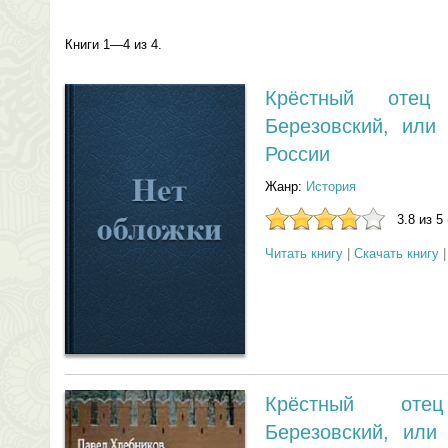
Книги 1—4 из 4.
Крёстный оте
Березовский, или
России
Жанр:
История
3.8 из 5
Читать книгу
|
Скачать книгу
Крёстный от
Березовский, или