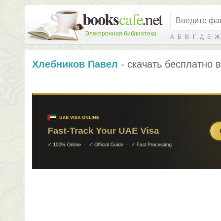
Электронная библиотека
А
Б
В
Г
Д
Е
Ж
Хлебников Павел
- скачать бесплатно в