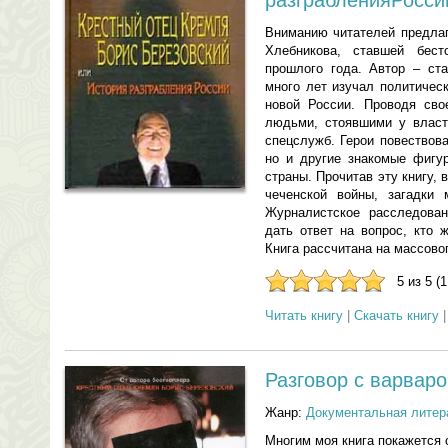
разграбленияРосси
Вниманию читателей предлаг
Хлебникова, ставшей бес
прошлого года. Автор – ст
много лет изучал политичес
новой России. Проводя сво
людьми, стоявшими у власт
спецслужб. Герои повествов
но и другие знакомые фигу
страны. Прочитав эту книгу,
чеченской войны, загадки 
Журналистское расследова
дать ответ на вопрос, кто 
Книга рассчитана на массово
5 из 5 (
Читать книгу
|
Скачать книгу
Разговор с варвар
Жанр:
Документальная литер
Многим моя книга покажется 