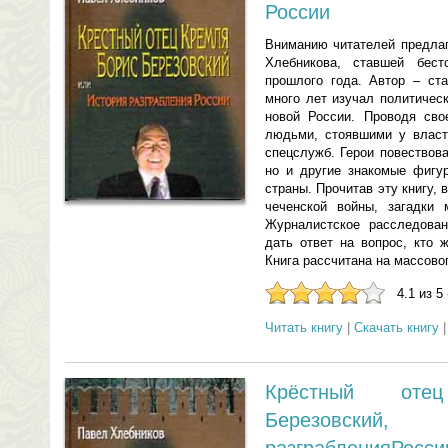
России
Вниманию читателей предлаг
Хлебникова, ставшей бес
прошлого года. Автор – ст
много лет изучал политичес
новой России. Проводя сво
людьми, стоявшими у власт
спецслужб. Герои повествов
но и другие знакомые фигу
страны. Прочитав эту книгу,
чеченской войны, загадки 
Журналистское расследова
дать ответ на вопрос, кто 
Книга рассчитана на массово
4.1 из 5
Читать книгу
|
Скачать книгу
Крёстный от
Березовски