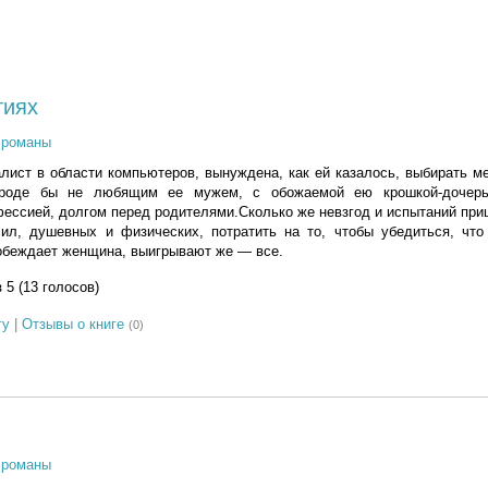
тиях
 романы
ист в области компьютеров, вынуждена, как ей казалось, выбирать м
роде бы не любящим ее мужем, с обожаемой ею крошкой-дочерь
ессией, долгом перед родителями.Сколько же невзгод и испытаний пр
сил, душевных и физических, потратить на то, чтобы убедиться, что
обеждает женщина, выигрывают же — все.
з 5 (13 голосов)
гу
|
Отзывы о книге
(0)
 романы