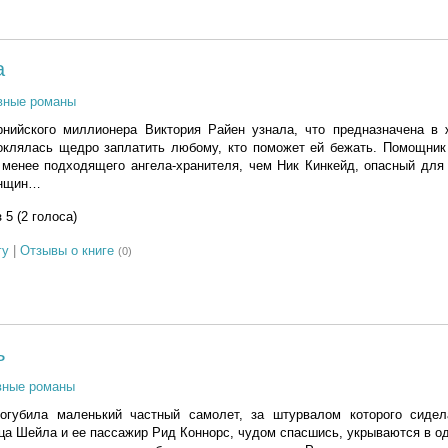
а
вные романы
нийского миллионера Виктория Райен узнала, что предназначена в 
поклялась щедро заплатить любому, кто поможет ей бежать. Помощни
 менее подходящего ангела-хранителя, чем Ник Кинкейд, опасный для
енщин…
з 5 (2 голоса)
гу
|
Отзывы о книге
(0)
ь
вные романы
огубила маленький частный самолет, за штурвалом которого сиде
ица Шейла и ее пассажир Рид Коннорс, чудом спасшись, укрываются в о