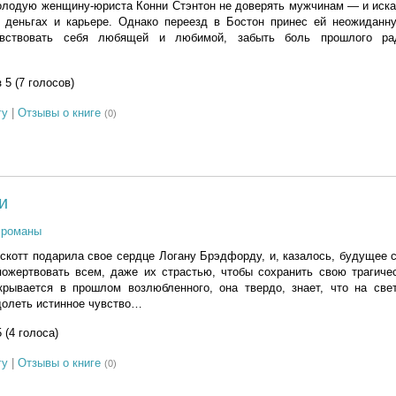
лодую женщину-юриста Конни Стэнтон не доверять мужчинам — и искат
 деньгах и карьере. Однако переезд в Бостон принес ей неожидан
увствовать себя любящей и любимой, забыть боль прошлого ра
з 5 (7 голосов)
гу
|
Отзывы о книге
(0)
и
 романы
скотт подарила свое сердце Логану Брэдфорду, и, казалось, будущее 
пожертвовать всем, даже их страстью, чтобы сохранить свою трагиче
крывается в прошлом возлюбленного, она твердо, знает, что на свет
долеть истинное чувство…
5 (4 голоса)
гу
|
Отзывы о книге
(0)