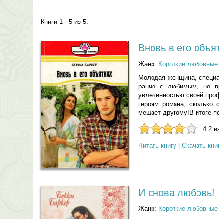
Книги 1—5 из 5.
Вновь в его объя
Жанр:
Короткие любовные
Молодая женщина, специал
ранчо с любимым, но в
увлеченностью своей проф
героям романа, сколько 
мешает другому!В итоге п
4.2 и
Читать книгу
|
Скачать кни
И снова любовь!
Жанр:
Короткие любовные