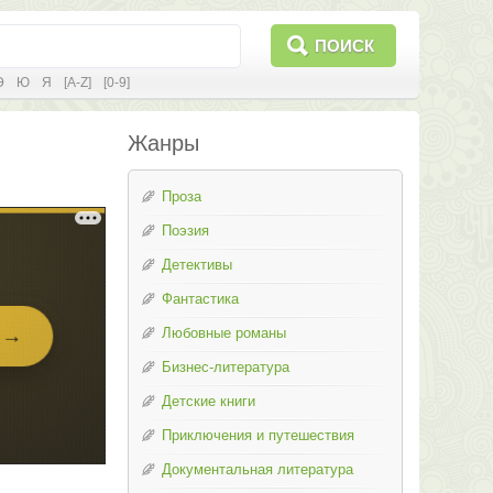
ПОИСК
Э
Ю
Я
[A-Z]
[0-9]
Жанры
Проза
Поэзия
Детективы
Фантастика
Любовные романы
Бизнес-литература
Детские книги
Приключения и путешествия
Документальная литература