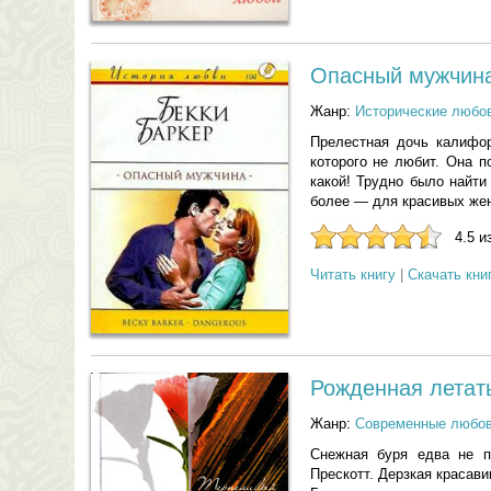
Опасный мужчин
Жанр:
Исторические любо
Прелестная дочь калифор
которого не любит. Она 
какой! Трудно было найти
более — для красивых ж
4.5 и
Читать книгу
|
Скачать кни
Рожденная летат
Жанр:
Современные любо
Снежная буря едва не п
Прескотт. Дерзкая красав