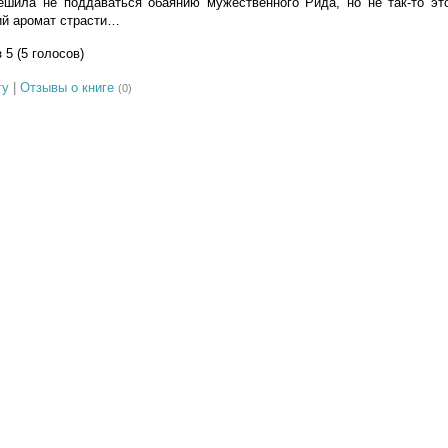
ешила не поддаваться обаянию мужественного Рида, но не так-то это
ий аромат страсти…
з 5 (5 голосов)
гу
|
Отзывы о книге
(0)