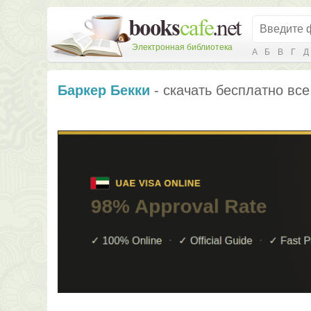
Электронная библиотека
А
Б
В
Г
Д
Баркер Бекки
- скачать бесплатно все