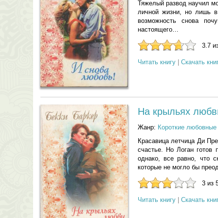
Тяжелый развод научил мо
личной жизни, но лишь в
возможность снова поч
настоящего…
3.7 и
Читать книгу
|
Скачать кни
На крыльях любв
Жанр:
Короткие любовные
Красавица летчица Ди Пре
счастье. Но Логан готов 
однако, все равно, что с
которые не могло бы прео
3 из 
Читать книгу
|
Скачать кни