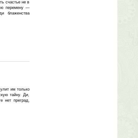
ь счастье не в
ную перемену —
ди блаженства
сулит им только
скую тайну. Ди,
е нет преград,