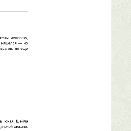
жены человеку,
к нашелся — но
 врагов, но еще
ла юная Шейла
динокой хижине.