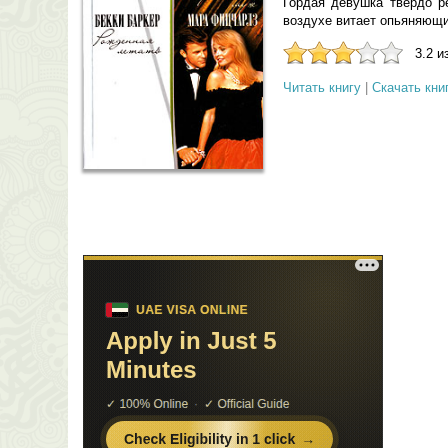
Гордая девушка твердо р
воздухе витает опьяняющ
3.2 и
Читать книгу
|
Скачать кни