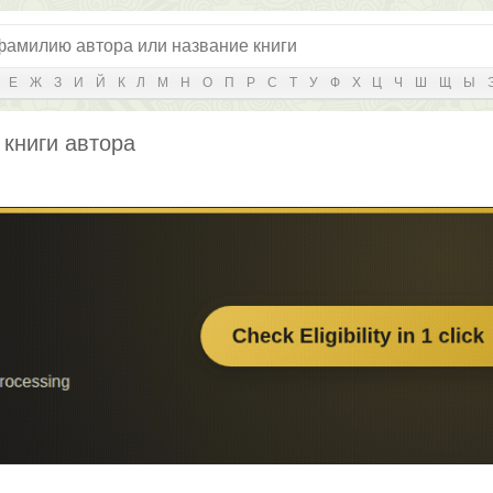
Е
Ж
З
И
Й
К
Л
М
Н
О
П
Р
С
Т
У
Ф
Х
Ц
Ч
Ш
Щ
Ы
 книги автора