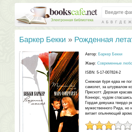
Электронная библиотека
А
Б
В
Г
Д
Е
Ж
Баркер Бекки
»
Рожденная лета
Автор:
Баркер Бекки
Жанр:
Современные любо
ISBN: 5-17-007824-2
Снежная буря едва не по
самолет, за штурвалом к
Прескотт. Дерзкая краса
Коннорс, чудом спасшись
Гордая девушка твердо р
мужественного Рида, но н
витает опьяняющий аром