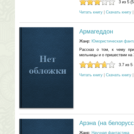
3 из 5 (
Читать книгу
|
Скачать книгу
Армагеддон
Жанр:
Юмористическая фант
Рассказ о том, к чему пр
мельницы и о пришествии на
3.7 из 5
Читать книгу
|
Скачать книгу
Арэна (на белорусс
Жанр:
Научная фантастика