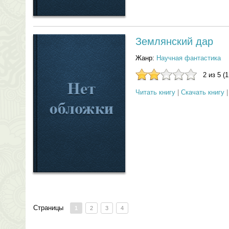
Землянский дар
Жанр:
Научная фантастика
2 из 5 (
Читать книгу
|
Скачать книгу
Страницы
1
2
3
4