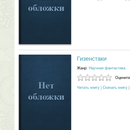
Гизенстаки
Жанр:
Научная фантастика
Оцените
Читать книгу
|
Скачать книгу