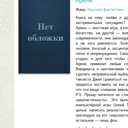
Арена
Жанр:
Научная фантастика
Книга на тему любви и д
экстремальных ситуациях? 
Арена — жестокая игра, в ко
богатство, на другой — жи
современности, они законод
и на кого ровняются. Хо
человек богатый и эксцент
легко и непринужденно. Сво
угодно, и для того чтобы 
Арене, применит любые сп
Вивариуса и неотемлемая ч
сделать неправильный выбор
таксиста Джея сражаться на
придется поставить на кон 
что эти вещи слишком важны
P.S: Прошу читателя не сли
«реалистичность». Это был
компьютерной игры Unreal 
целью написать реалистичн
претендую на его «научност
остальное — лишь фон.