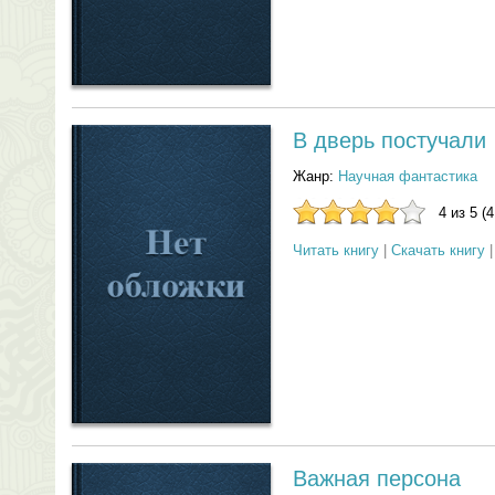
В дверь постучали
Жанр:
Научная фантастика
4 из 5 (
Читать книгу
|
Скачать книгу
Важная персона