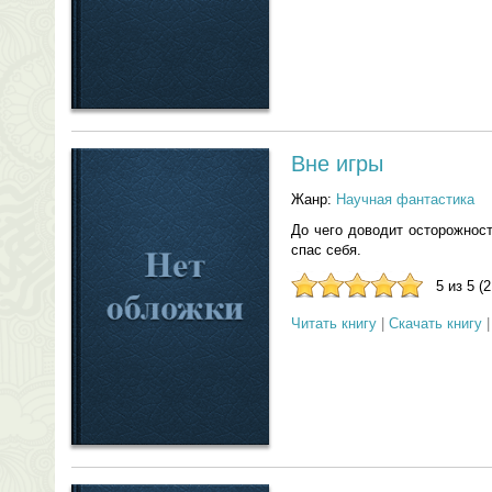
Вне игры
Жанр:
Научная фантастика
До чего доводит осторожнос
спас себя.
5 из 5 (
Читать книгу
|
Скачать книгу