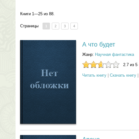
Книги 1—25 из 88.
Страницы
1
2
3
4
А что будет
Жанр:
Научная фантастика
2.7 из 5
Читать книгу
|
Скачать книгу