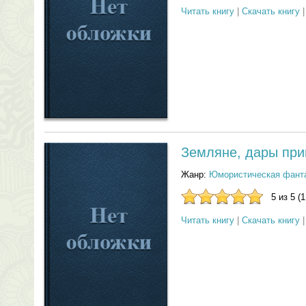
Читать книгу
|
Скачать книгу
Земляне, дары пр
Жанр:
Юмористическая фант
5 из 5 (
Читать книгу
|
Скачать книгу