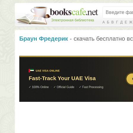
Электронная библиотека
А
Б
В
Г
Д
Е
Ж
Браун Фредерик
- скачать бесплатно вс