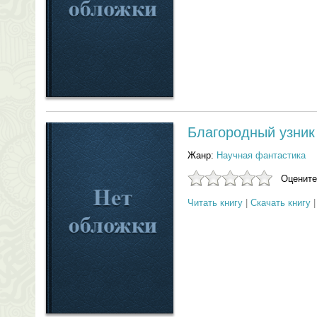
Благородный узник
Жанр:
Научная фантастика
Оцените
Читать книгу
|
Скачать книгу