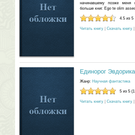
начинавшему позже меня 
больше книг. Ego te olim assequ
4.5 из 5
Читать книгу
|
Скачать книгу
Единорог Эвдорика
Жанр:
Научная фантастика
5 из 5 (
Читать книгу
|
Скачать книгу