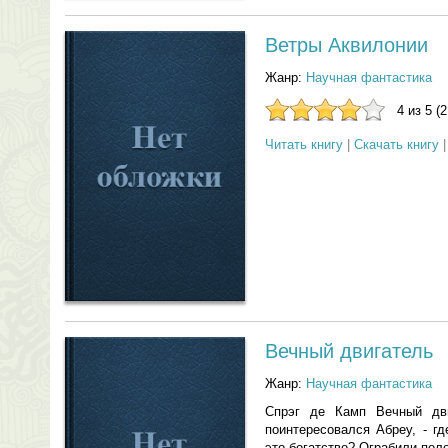
Ветры Аквилонии
Жанр:
Научная фантастика
4 из 5 (
Читать книгу
|
Скачать книгу
Вечный двигатель
Жанр:
Научная фантастика
Спрэг де Камп Вечный дви
поинтересовался Абреу, - г
это богатство? Ограбили пол