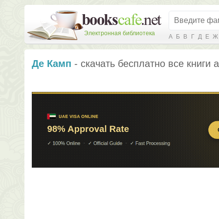
Электронная библиотека
А
Б
В
Г
Д
Е
Ж
Де Камп
- скачать бесплатно все книги 