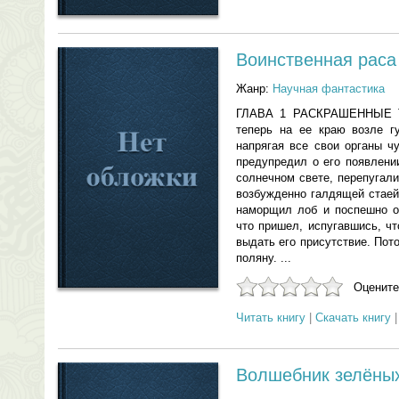
Воинственная раса
Жанр:
Научная фантастика
ГЛАВА 1 РАСКРАШЕННЫЕ То
теперь на ее краю возле гу
напрягая все свои органы ч
предупредил о его появлени
солнечном свете, перепугали
возбужденно галдящей стаей
наморщил лоб и поспешно ог
что пришел, испугавшись, ч
выдать его присутствие. По
поляну. ...
Оцените
Читать книгу
|
Скачать книгу
Волшебник зелёны