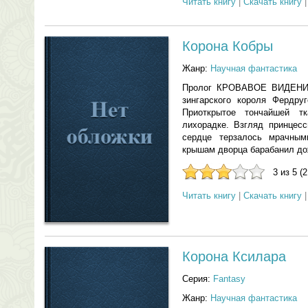
Читать книгу
|
Скачать книгу
Корона Кобры
Жанр:
Научная фантастика
Пролог КРОВАВОЕ ВИДЕНИЕ
зингарского короля Фердру
Приоткрытое тончайшей 
лихорадке. Взгляд принцес
сердце терзалось мрачным
крышам дворца барабанил дож
3 из 5 (
Читать книгу
|
Скачать книгу
Корона Ксилара
Серия:
Fantasy
Жанр:
Научная фантастика