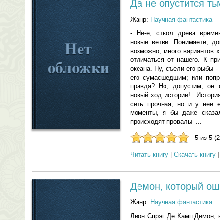
Да не опустится ть
Жанр:
Научная фантастика
- Не-е, ствол древа време
новые ветви. Понимаете, до
возможно, много вариантов х
отличаться от нашего. К пр
океана. Ну, съели его рыбы 
его сумасшедшим; или попро
правда? Но, допустим, он с
новый ход истории!.. Истори
сеть прочная, но и у нее 
моменты, я бы даже сказал
происходят провалы, ...
5 из 5 (
Читать книгу
|
Скачать книгу
Демон, который о
Жанр:
Научная фантастика
Лион Спрэг Де Камп Демон, 