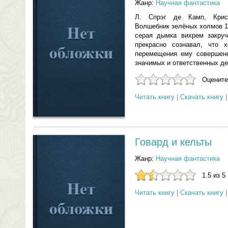
Жанр:
Научная фантастика
Л. Спрэг де Камп, Крис
Волшебник зелёных холмов 1
серая дымка вихрем закруч
прекрасно сознавал, что
перемещения ему совершен
значимых и ответственных де
Оцените
Читать книгу
|
Скачать книгу
Говард и кельты
Жанр:
Научная фантастика
1.5 из 5
Читать книгу
|
Скачать книгу