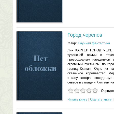
Город черепов
Жанр:
Научная фантастика
Лин КАРТЕР ГОРОД ЧЕРЕПО
туранской армии в тече
превосходным наездником 
огромным пустыням, по гор
границ Кхитая. Одно из та
сказочное королевство Ме
страну, которая соседствуе
севере и западе и Кхитаем на 
Оцените
Читать книгу
|
Скачать книгу