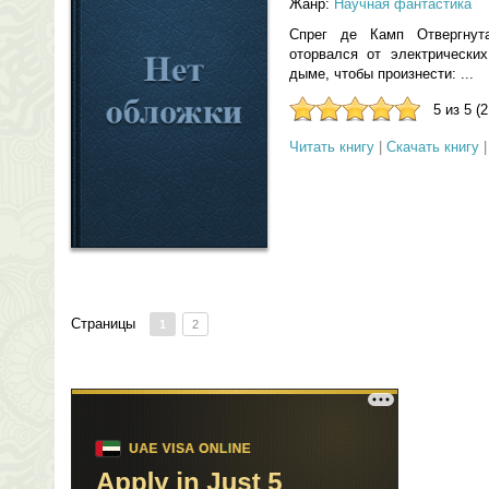
Жанр:
Научная фантастика
Спрег де Камп Отвергнут
оторвался от электрически
дыме, чтобы произнести: ...
5 из 5 (
Читать книгу
|
Скачать книгу
Страницы
1
2