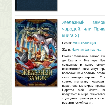
Железный замок
чародей, или При
книга 3)
Серия:
Мини-коллекция
Жанр:
Научная фантастика
Роман "Железный замок" вх
де Кампа и Флетчера Прэт
созданную в жанре юморис
искрометной саги ищут пр
воображением великих поэто
сами находят героев... У 
совместительству чарод
параллельным мирам, пропад
Царства Фей. Искать во
предстоит в мире "Неистово
ходу дела практикуясь в св
романтической саги...