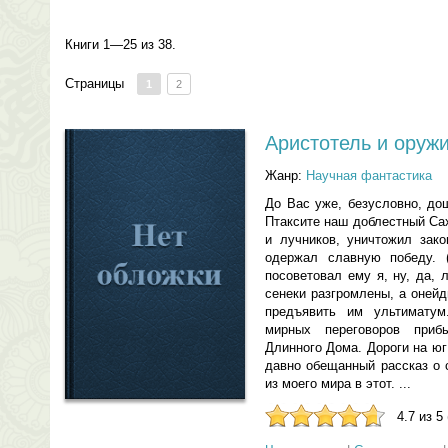
Книги 1—25 из 38.
Страницы
1
2
Аристотель и оруж
Жанр:
Научная фантастика
До Вас уже, безусловно, до
Птаксите наш доблестный Са
и лучников, уничтожил зак
одержал славную победу. 
посоветовал ему я, ну, да, 
сенеки разгромлены, а оней
предъявить им ультиматум
мирных переговоров при
Длинного Дома. Дороги на ю
давно обещанный рассказ о 
из моего мира в этот. ...
4.7 из 5