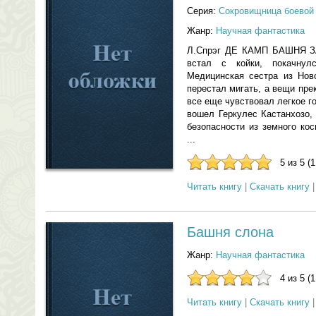
Серия:
Сокровищница боевой
Жанр:
Научная фантастика
Л.Спрэг ДЕ КАМП БАШНЯ З
встал с койки, покачнул
Медицинская сестра из Нов
перестал мигать, а вещи пре
все еще чувствовал легкое г
вошел Геркулес Кастанхозо,
безопасности из земного ко
...
5 из 5 (
Читать книгу
|
Скачать книгу
Башня слона
Жанр:
Научная фантастика
4 из 5 (
Читать книгу
|
Скачать книгу