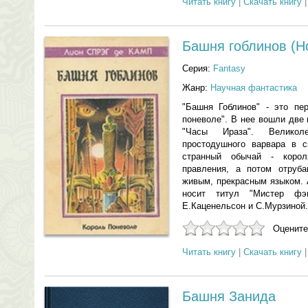
Читать книгу
|
Скачать книгу
Башня гоблинов (Hо
Серия:
Fantasy
Жанр:
Научная фантастика
"Башня Гоблинов" - это пер
поневоле". В нее вошли две 
"Часы Ираза". Великол
простодушного варвара в с
странный обычай - коро
правления, а потом отруба
живым, прекрасным языком. 
носит титул "Мистер фэн
Е.Каценельсон и С.Мурзиной.
Оцените
Читать книгу
|
Скачать книгу
Башня Занида