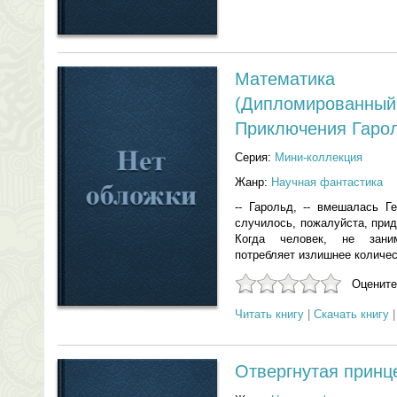
Математик
(Дипломирован
Приключения Гарол
Серия:
Мини-коллекция
Жанр:
Научная фантастика
-- Гарольд, -- вмешалась Г
случилось, пожалуйста, при
Когда человек, не зани
потребляет излишнее количест
Оцените
Читать книгу
|
Скачать книгу
Отвергнутая принц