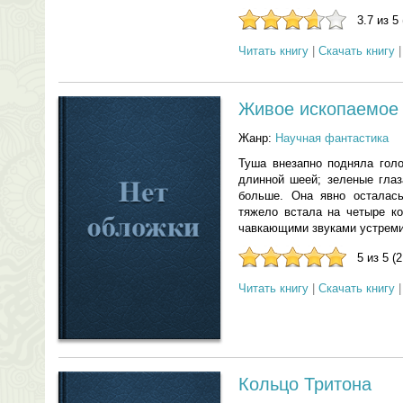
3.7 из 5
Читать книгу
|
Скачать книгу
Живое ископаемое
Жанр:
Научная фантастика
Туша внезапно подняла голо
длинной шеей; зеленые гла
больше. Она явно осталась
тяжело встала на четыре ко
чавкающими звуками устремил
5 из 5 (
Читать книгу
|
Скачать книгу
Кольцо Тритона