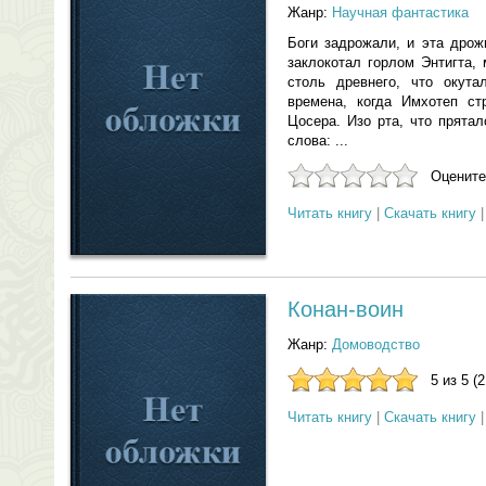
Жанр:
Научная фантастика
Боги задрожали, и эта дрож
заклокотал горлом Энтигта, 
столь древнего, что окут
времена, когда Имхотеп с
Цосера. Изо рта, что прята
слова: ...
Оцените
Читать книгу
|
Скачать книгу
Конан-воин
Жанр:
Домоводство
5 из 5 (
Читать книгу
|
Скачать книгу