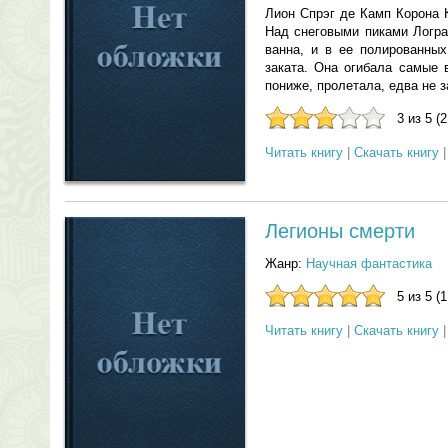
Лион Спрэг де Камп Корон
Над снеговыми пиками Логра
ванна, и в ее полированных
заката. Она огибала самые 
пониже, пролетала, едва не з
3 из 5 (
Читать книгу
|
Скачать книгу
Легионы смерти
Жанр:
Научная фантастика
5 из 5 (
Читать книгу
|
Скачать книгу