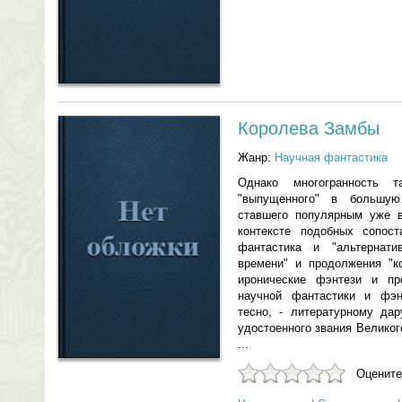
Королева Замбы
Жанр:
Научная фантастика
Однако многогранность 
"выпущенного" в большу
ставшего популярным уже в
контексте подобных сопост
фантастика и "альтернати
времени" и продолжения "ко
иронические фэнтези и пр
научной фантастики и фэн
тесно, - литературному да
удостоенного звания Великог
...
Оцените