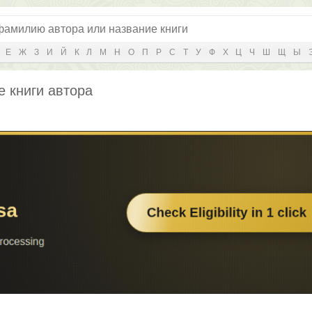
Е
Ж
З
И
Й
К
Л
М
Н
О
П
Р
С
Т
У
Ф
Х
Ц
Ч
Ш
Щ
Ы
е книги автора