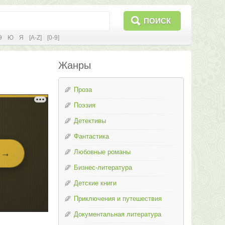
ПОИСК
Э
Ю
Я
[A-Z]
[0-9]
Жанры
Проза
Поэзия
Детективы
Фантастика
Любовные романы
Бизнес-литература
Детские книги
Приключения и путешествия
Документальная литература