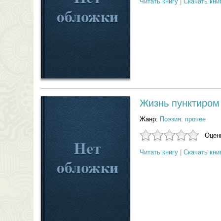
Читать книгу
|
Скачать кни
Жизнь пунктиром
Жанр:
Поэзия: прочее
Оцени
Читать книгу
|
Скачать кни