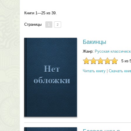
Книги 1—25 из 39.
Страницы
1
2
Бакинцы
Жанр:
Русская классическ
5 из 
Читать книгу
|
Скачать кни