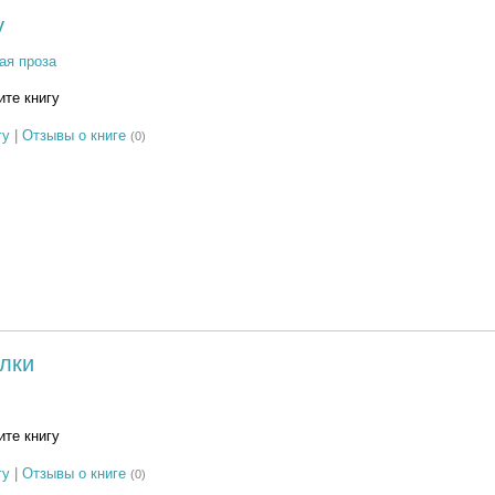
у
ая проза
те книгу
гу
|
Отзывы о книге
(0)
лки
те книгу
гу
|
Отзывы о книге
(0)