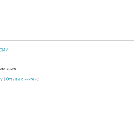
сии
те книгу
гу
|
Отзывы о книге
(0)