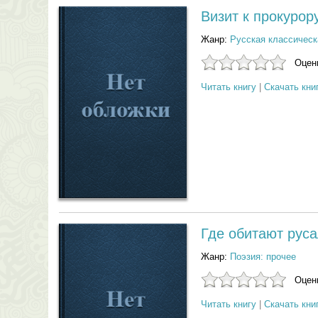
Визит к прокурор
Жанр:
Русская классическ
Оцени
Читать книгу
|
Скачать кни
Где обитают руса
Жанр:
Поэзия: прочее
Оцени
Читать книгу
|
Скачать кни