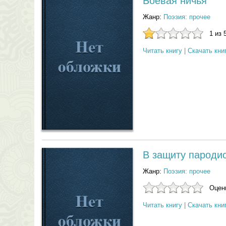
Боевая ничья
Жанр:
Поэзия: прочее
1 из 
Читать книгу
|
Скачать кни
В защиту пароди
Жанр:
Поэзия: прочее
Оцени
Читать книгу
|
Скачать кни