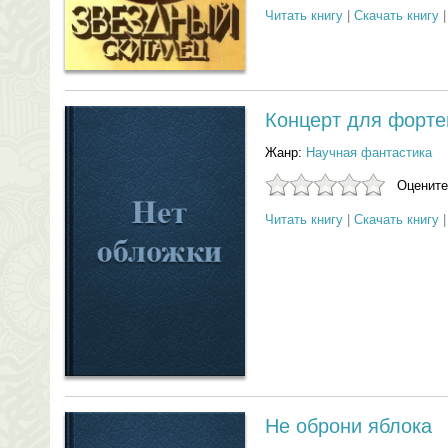
Читать книгу
|
Скачать книгу
Концерт для форте
Жанр:
Научная фантастика
Оцените
Читать книгу
|
Скачать книгу
Не оброни яблока