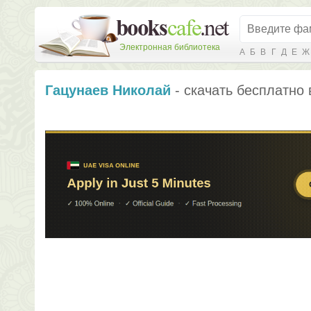
Электронная библиотека
А
Б
В
Г
Д
Е
Ж
Гацунаев Николай
- скачать бесплатно 