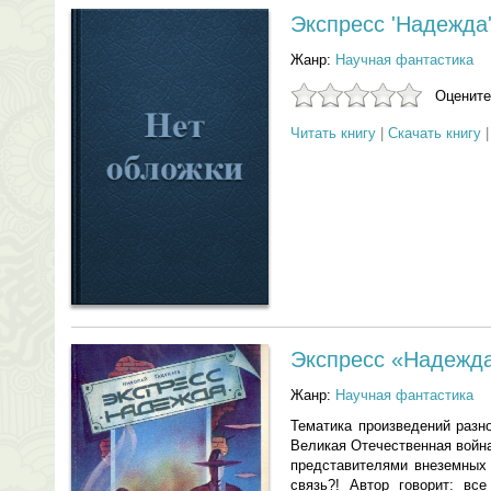
Экспресс 'Надежда
Жанр:
Научная фантастика
Оцените
Читать книгу
|
Скачать книгу
Экспресс «Надежда
Жанр:
Научная фантастика
Тематика произведений разн
Великая Отечественная война
представителями внеземных 
связь?! Автор говорит: вс