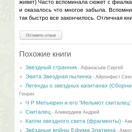
живет) Часто вспоминала сюжет с фиалка
и оказалось что многое забыла. Вспомни
так быстро все закончилось. Отличная кн
Оставить отзыв
Похожие книги
Звездный странник
-
Афанасьев Сергей
Эвита Звездная пылинка
-
Айронфист Све
Легенды о звездных капитанах (Сборни
Генрих
Ч Р Метьюрин и его 'Мельмот скиталец'
Скиталец
-
Аливердиев Андрей
Капли звездного света (фрагменты)
-
Ам
Звёздные войны Ефима Златкина
-
Амну