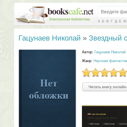
Электронная библиотека
А
Б
В
Г
Д
Е
Ж
Гацунаев Николай
»
Звездный 
Автор:
Гацунаев Николай
Жанр:
Научная фантасти
Читать книгу онлайн