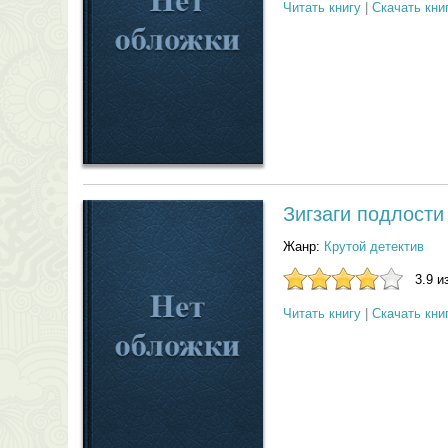
Читать книгу
|
Скачать кни
Зигзаги подлости
Жанр:
Крутой детектив
3.9 и
Читать книгу
|
Скачать кни