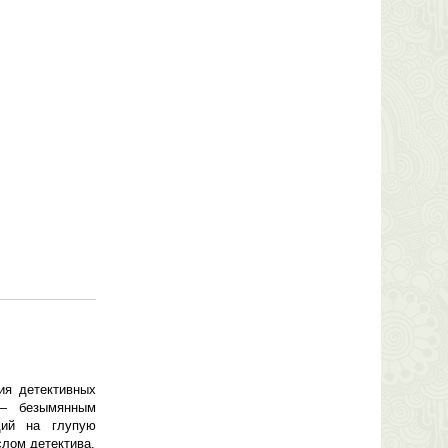
ия детективных
 — безымянным
щий на глупую
слом детектива.