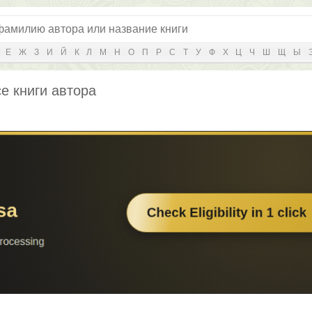
Е
Ж
З
И
Й
К
Л
М
Н
О
П
Р
С
Т
У
Ф
Х
Ц
Ч
Ш
Щ
Ы
е книги автора