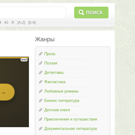
ПОИСК
Э
Ю
Я
[A-Z]
[0-9]
Жанры
Проза
Поэзия
Детективы
Фантастика
Любовные романы
Бизнес-литература
Детские книги
Приключения и путешествия
Документальная литература