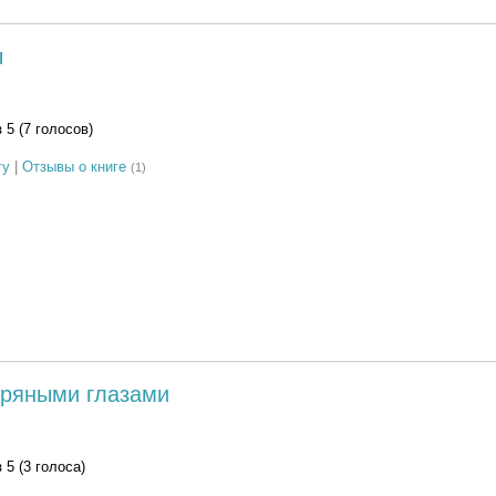
ы
з 5 (7 голосов)
гу
|
Отзывы о книге
(1)
ряными глазами
з 5 (3 голоса)