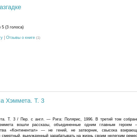
азгадке
з 5 (3 голоса)
гу
|
Отзывы о книге
(1)
 Хэммета. Т. 3
а. Т. 3 / Пер. с англ. — Рига: Полярис, 1996. В третий том собран
эм­мета вошли рассказы, объединенные одним главным героем
тства «Континентал» — не гений, не затворник, свысока взираю
й смертный, вынужденный зарабатывать на жизнь своим нелегким реме