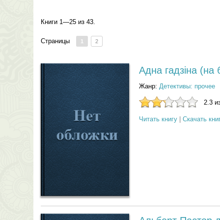
Книги 1—25 из 43.
Страницы
1
2
Адна гадзiна (на
Жанр:
Детективы: прочее
2.3 и
Читать книгу
|
Скачать кни