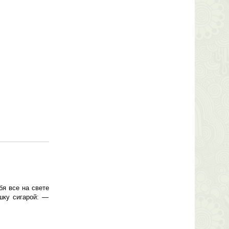
я все на свете
шку сигарой: —