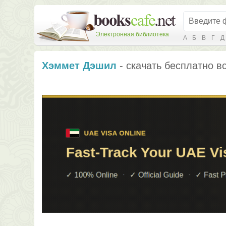
Электронная библиотека
А
Б
В
Г
Д
Хэммет Дэшил
- скачать бесплатно вс