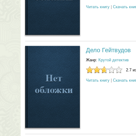
Читать книгу
|
Скачать кни
Дело Гейтвудов
Жанр:
Крутой детектив
2.7 и
Читать книгу
|
Скачать кни