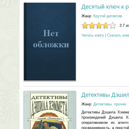
Десятый ключ к р
Жанр:
Крутой детектив
3.7 и
Читать книгу
|
Скачать кни
Детективы Дэшила
Жанр:
Детективы: прочее
Детективы Дэшила Хэммет
произведений Дэшила Х
оперативником из аген
посведневность, а просто