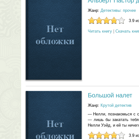
Альберт Пастор 
Жанр:
Детективы: прочее
3.9 и
Читать книгу
|
Скачать кни
Большой налет
Жанр:
Крутой детектив
— Нелли, познакомься с с
— лишь бы закатать тебя
Нелли Уэйд, и ей ты ничего
3.9 и