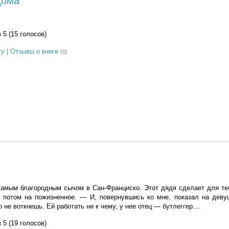
дома
з 5 (15 голосов)
гу
|
Отзывы о книге
(0)
амым благородным сычом в Сан-Франциско. Этот дядя сделает для теб
 потом на пожизненное. — И, повернувшись ко мне, показал на деву
 не воткнешь. Ей работать ни к чему, у нее отец — бутлеггер....
з 5 (19 голосов)