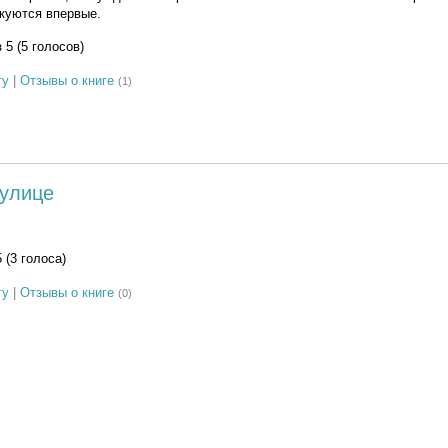
­куются впервые.
з 5 (5 голосов)
гу
|
Отзывы о книге
(1)
 улице
5 (3 голоса)
гу
|
Отзывы о книге
(0)