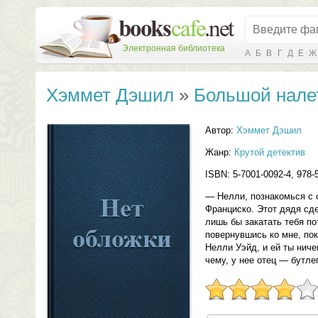
Электронная библиотека
А
Б
В
Г
Д
Е
Ж
Хэммет Дэшил
»
Большой нале
Автор:
Хэммет Дэшил
Жанр:
Крутой детектив
ISBN: 5-7001-0092-4, 978-
— Нелли, познакомься с 
Франциско. Этот дядя сд
лишь бы закатать тебя по
повернувшись ко мне, по
Нелли Уэйд, и ей ты ниче
чему, у нее отец — бутлег