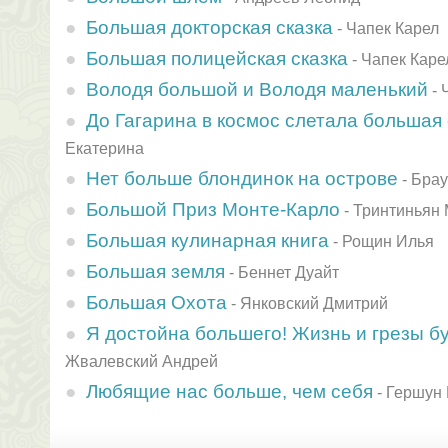
Большая докторская сказка
-
Чапек Карел
Большая полицейская сказка
-
Чапек Каре
Володя большой и Володя маленький
-
До Гагарина в космос слетала большая
Екатерина
Нет больше блондинок на острове
-
Брау
Большой Приз Монте-Карло
-
Тринтиньян
Большая кулинарная книга
-
Рощин Илья
Большая земля
-
Беннет Дуайт
Большая Охота
-
Янковский Дмитрий
Я достойна большего! Жизнь и грезы б
Жвалевский Андрей
Любящие нас больше, чем себя
-
Гершун