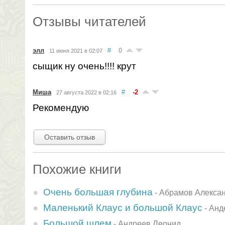
Отзывы читателей
элл
#
0
11 июня 2021 в 02:07
сыщик ну очень!!!! крут
Миша
#
-2
27 августа 2022 в 02:16
Рекомендую
Оставить отзыв
Похожие книги
Очень большая глубина
-
Абрамов Алекса
Маленький Клаус и большой Клаус
-
Анд
Большой шлем
-
Андреев Леонид