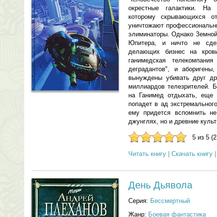
окрестные галактики. На
которому скрывающихся от
уничтожают профессиональн
элиминаторы. Однако Земной
Юпитера, и ничто не сде
делающих бизнес на кров
ганимедская телекомпания
деградантов", и аборигены
вынуждены убивать друг др
миллиардов телезрителей. 
на Ганимед отдыхать, еще 
попадет в ад экстремальног
ему придется вспомнить н
джунглях, но и древние куль
5 из 5 (
Читать книгу
|
Скачать книгу
День Дьявола
Серия:
Бессмертный
Жанр:
Боевая фантастика