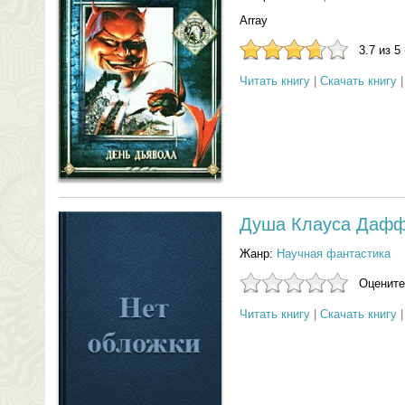
Array
3.7 из 5
Читать книгу
|
Скачать книгу
Душа Клауса Даф
Жанр:
Научная фантастика
Оцените
Читать книгу
|
Скачать книгу