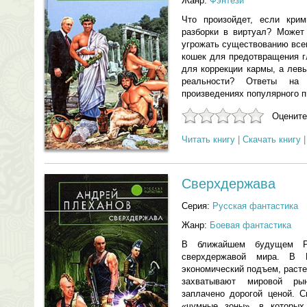
Жанр:
Фэнтези
Что произойдет, если крим
разборки в виртуал? Может
угрожать существованию все
кошек для предотвращения г
для коррекции кармы, а лев
реальности? Ответы на
произведениях популярного 
Оцените
Читать книгу
|
Скачать книгу
Сверхдержава
Серия:
Русская фантастика
Жанр:
Боевая фантастика
В ближайшем будущем Ро
сверхдержавой мира. В Р
экономический подъем, расте
захватывают мировой ры
заплачено дорогой ценой. 
«чумные зоны», в которых