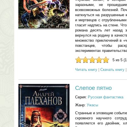
заразными, не прошедши
всевозможных болезней. По
наткнуться на разрушенные 
и мертвецов с отрубленными
гласит надпись на стене. Чт
романа десять лет назад э
вернулся на родину в качест
множество приключений в «ч
повстанцев, чтобы рас
экспериментах правительств
5 из 5 (
Читать книгу
|
Скачать книгу
Слепое пятно
Серия:
Русская фантастика
Жанр:
Ужасы
Странные и зловещие событи
скромного научного сотру
появляется его двойник, х