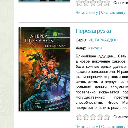
Оцените
Читать книгу
|
Скачать книгу
Перезагрузка
Серия:
ИШТАРХАДДОН
Жанр:
Фэнтези
Ближайшее будущее... Сеть 
а новое поколение хакеров 
базы компьютерных данных,
каждого пользователя. Игра
стали первыми жертвами пси
жизнь детям и вернуть их в
большие деньги злоумыш
постепенно искажается п
могущественных прест
способностями. Игорю М
предстоит очистить реальнос
Оцените
Читать книгу
|
Скачать книгу