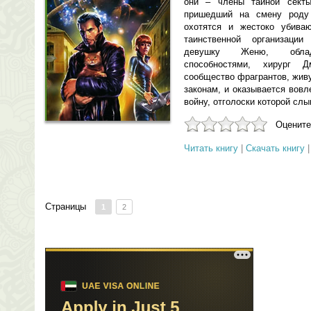
они – члены тайной секты
пришедший на смену роду
охотятся и жестоко убива
таинственной организаци
девушку Женю, облада
способностями, хирург 
сообщество фрагрантов, жив
законам, и оказывается вов
войну, отголоски которой сл
Оцените
Читать книгу
|
Скачать книгу
Страницы
1
2