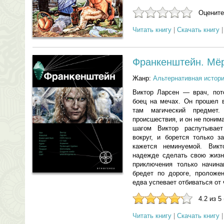
Оцените
Читать книгу
|
Скачать книгу
Франкенштейн. Мё
Жанр:
Альтернативная истор
Виктор Ларсен — врач, пот
боец на мечах. Он прошел 
там магический предмет
происшествия, и он не понима
шагом Виктор распутывает
вокруг, и борется только з
кажется неминуемой. Вик
надежде сделать свою жизн
приключения только начина
бредет по дороге, проложе
едва успевает отбиваться от
4.2 из 5
Читать книгу
|
Скачать книгу