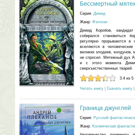
Бессмертный мяте
Серия:
Демид
Жанр:
Фэнтези
Демид Коробов, кандидат
собирался становиться б
регулярно прорываются в 
вселяются в человеческие
великих злодеев, колдунов, 
не спросил. Мятежный дух Ан
и с этого момента Деми
сверхъестественных тварей.
3.4 из 5
Читать книгу
|
Скачать книгу
Граница джунглей
Серия:
Русский фантастическ
Жанр:
Космическая фантасти
Человечество понемногу 