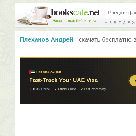
Электронная библиотека
А
Б
В
Г
Д
Е
Ж
Плеханов Андрей
- скачать бесплатно 