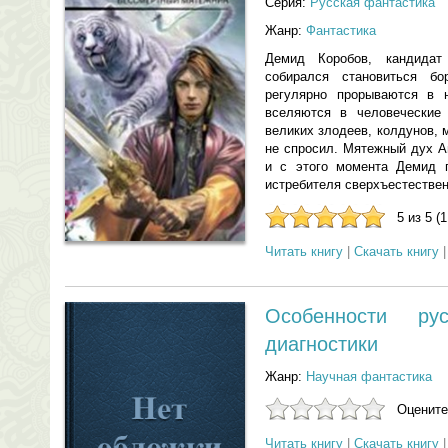
Серия:
Русская фантастика
Жанр:
Фантастика
Демид Коробов, кандидат
собирался становиться б
регулярно прорываются в 
вселяются в человеческие
великих злодеев, колдунов, 
не спросил. Мятежный дух Ан
и с этого момента Демид п
истребителя сверхъестествен
5 из 5 (
Читать книгу
|
Скачать книгу
Особенности рус
диагностики
Жанр:
Научная фантастика
Оцените
Читать книгу
|
Скачать книгу