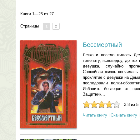
Книги 1—25 из 27.
Страницы
1
2
Бессмертный
Легко и весело жилось Дем
телепату, ясновидцу, до тех
девушка, случайно прогн
Спокойная жизнь кончилась 
проклятие с девушки на Деми
последовали волки-оборот
Избавить беглецов от пре
Защитник...
3.8 из 5
Читать книгу
|
Скачать книгу