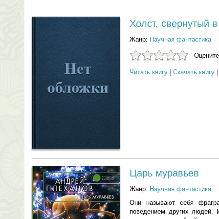
Холст, свернутый в
Жанр:
Научная фантастика
Оцените
Читать книгу
|
Скачать книгу
Царь муравьев
Жанр:
Научная фантастика
Они называют себя фрагра
поведением других людей. И