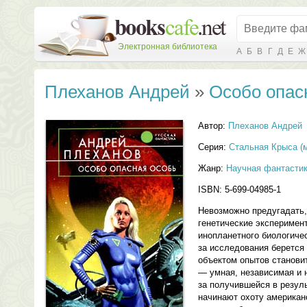
Электронная библиотека
А
Б
В
Г
Д
Е
Ж
Плеханов Андрей
»
Особо опас
Автор:
Плеханов Андрей
Серия:
Стальная Крыса (м
Жанр:
Научная фантасти
ISBN: 5-699-04985-1
Невозможно предугадать,
генетические эксперимен
инопланетного биологичес
за исследования берется
объектом опытов становит
— умная, независимая и 
за получившейся в резул
начинают охоту американ