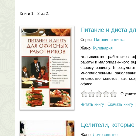
Книги 1—2 из 2.
Питание и диета д
Серия:
Питание и диета
Жанр:
Кулинария
Большинство работников оф
работы и малоподвижного об
своему рациону. В результа
многочисленным заболеван
множество советов, как сох
офиса.
Оцените
Читать книгу
|
Скачать книгу
Целители, которые
Жанр:
Домоводство