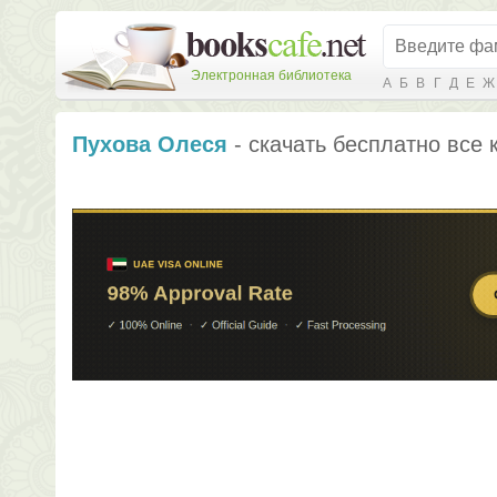
Электронная библиотека
А
Б
В
Г
Д
Е
Ж
Пухова Олеся
- скачать бесплатно все 