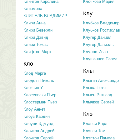
Клинтон Каролина
Клочкова Мария
Клиомена
Клу
КЛИПЕЛЬ ВЛАДИМИР
Клири Анна
Клубков Владимир
Клири Беверли
Клубков Ростислав
Клири Дэвид
Клугер Даниил
Клири Томас
Клугер Даниэль
Клифтон Марк
Клулас Иван
Клушанцев Павел
Кло
Клы
Клод Марга
Клодетт Николь
Клыгин Александр
Клоксин У.
Клыпа Петя
Клоссовски Пьер
Клысь Рышард
Клостерман Пьер
Клычков Сергей
Клоу Аннет
Клэ
Клоуз Кардин
Клоуни Эдмунд
Клэнси Карл
Клочков Андрей
Клэнси Том
Клочков Сергей
Клэптон Памела