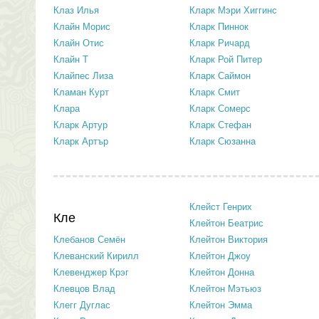
Клаз Илья
Кларк Мэри Хиггинс
Клайн Морис
Кларк Пиннок
Клайн Отис
Кларк Ричард
Клайн Т
Кларк Рой Питер
Клайпес Лиза
Кларк Саймон
Кламан Курт
Кларк Смит
Клара
Кларк Сомерс
Кларк Артур
Кларк Стефан
Кларк Артър
Кларк Сюзанна
Клейст Генрих
Кле
Клейтон Беатрис
Клебанов Семён
Клейтон Виктория
Клеванский Кирилл
Клейтон Джоу
Клевенджер Крэг
Клейтон Донна
Клевцов Влад
Клейтон Мэтьюз
Клегг Дуглас
Клейтон Эмма