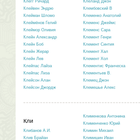
Клегг Ричард
Клеланд Джон
Клейвен Эндрю
Клембовский В
Клейман Шломо
Клеменко Анатолий
Клеймёнов Гелий
Клеменс Джеймс
Клеймор Оливия
Клеменс Сара
Клейн Александр
Клемент Генри
Клейн Боб
Клемент Синтия
Клейн Жерар
Клемент Хал
Клейн Лев
Клемент Хол
Клейпас Лайза
Клементис Франческа
Клейпас Лиза
Клементьев В.
Клейсон Алан
Клемец Джон
Клейсон Джордж
Клемешье Алекс
Клименкова Антонина
Кли
Клименченко Юрий
Клибанов А.И.
Климин Михаил
Клив Брайан
Климишин Иван