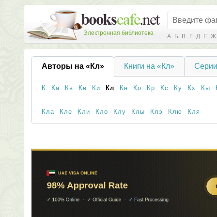
Электронная библиотека
А
Б
В
Г
Д
Е
Ж
Авторы на «Кл»
Книги на «Кл»
Серии
К
Ка
Кв
Ке
Ки
Кл
Кн
Ко
Кр
Кс
Ку
Кх
Кы
Кла
Кле
Кли
Кло
Клу
Клы
Клэ
Клю
Кля