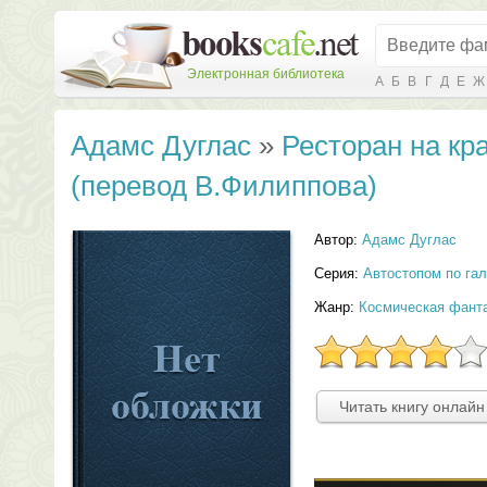
Электронная библиотека
А
Б
В
Г
Д
Е
Ж
Адамс Дуглас
»
Ресторан на кр
(перевод В.Филиппова)
Автор:
Адамс Дуглас
Серия:
Автостопом по гал
Жанр:
Космическая фант
Читать книгу онлайн