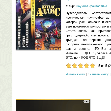
Жанр:
Научная фантастика
Путеводитель «Автостопо
ироническая научно-фантас
которой уже написано и ска
еще покажется глупостью и 
хотите знать, как пригото
Грызлодер»?Хотите понять,
тридцать альтаирских до
разорить межпланетную супе
вам интересно, ЧТО Бог з
Читайте ШЕДЕВР Дугласа А
ЭТО, но и КОЕ-ЧТО ЕЩЕ!
5 из 5 (
Читать книгу
|
Скачать книгу