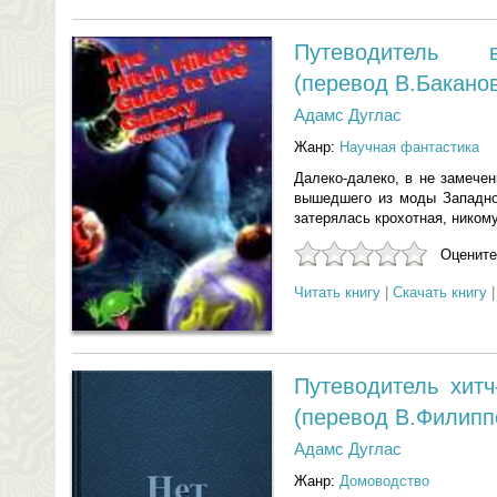
Путеводитель в
(перевод В.Бакано
Адамс Дуглас
Жанр:
Научная фантастика
Далеко-далеко, в не замече
вышедшего из моды Западног
затерялась крохотная, никому
Оцените
Читать книгу
|
Скачать книгу
Путеводитель хитч
(перевод В.Филипп
Адамс Дуглас
Жанр:
Домоводство