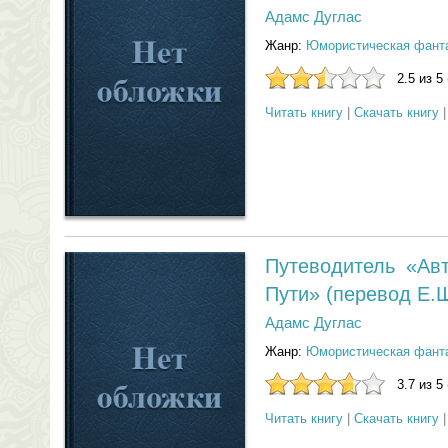
Адамс Дуглас
Жанр:
Юмористическая фант
2.5 из 5
Читать книгу
|
Скачать книгу
Путеводитель «Ав
Пути» (перевод Е.
Адамс Дуглас
Жанр:
Юмористическая фант
3.7 из 5
Читать книгу
|
Скачать книгу