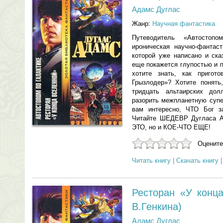
Адамс Дуглас
Жанр:
Научная фантастика
Путеводитель «Автостопо
ироническая научно-фантас
которой уже написано и ска
еще покажется глупостью и п
хотите знать, как пригото
Грызлодер»? Хотите понять
тридцать альтаирских до
разорить межпланетную супе
вам интересно, ЧТО Бог з
Читайте ШЕДЕВР Дугласа А
ЭТО, но и КОЕ-ЧТО ЕЩЕ!
Оцените
Читать книгу
|
Скачать книгу
Ресторан «У конц
В.Генкина)
Адамс Дуглас