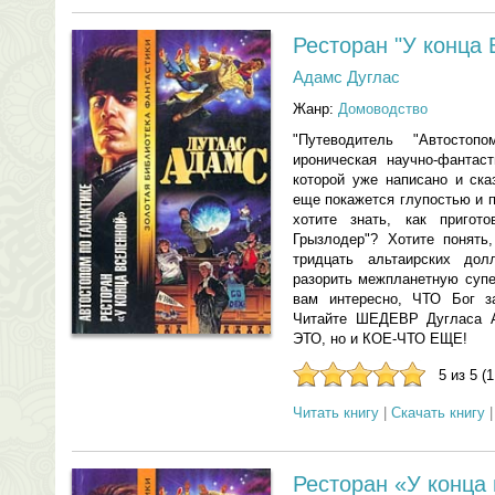
Ресторан "У конца 
Адамс Дуглас
Жанр:
Домоводство
"Путеводитель "Автостоп
ироническая научно-фантас
которой уже написано и ска
еще покажется глупостью и п
хотите знать, как пригото
Грызлодер"? Хотите понять
тридцать альтаирских до
разорить межпланетную супе
вам интересно, ЧТО Бог з
Читайте ШЕДЕВР Дугласа А
ЭТО, но и КОЕ-ЧТО ЕЩЕ!
5 из 5 (
Читать книгу
|
Скачать книгу
Ресторан «У конца