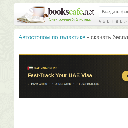
Электронная библиотека
А
Б
В
Г
Д
Е
Ж
Автостопом по галактике
- скачать беспл