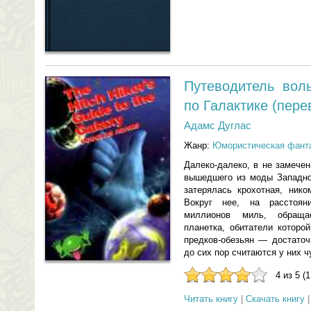
Путеводитель вол
по Галактике (пере
Адамс Дуглас
Жанр:
Юмористическая фант
Далеко-далеко, в не замече
вышедшего из моды Западног
затерялась крохотная, нико
Вокруг нее, на расстоян
миллионов миль, обращае
планетка, обитатели которо
предков-обезьян — достаточ
до сих пор считаются у них ч
4 из 5 (
Читать книгу
|
Скачать книгу