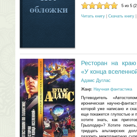
5 из 5 (
Читать книгу
|
Скачать книгу
Ресторан на краю
«У конца вселенно
Адамс Дуглас
Жанр:
Научная фантастика
Путеводитель «Автостопо
ироническая научно-фантас
которой уже написано и ска
еще покажется глупостью и п
хотите знать, как пригото
Грызлодер»? Хотите понять
тридцать альтаирских до
разорить межпланетную супе