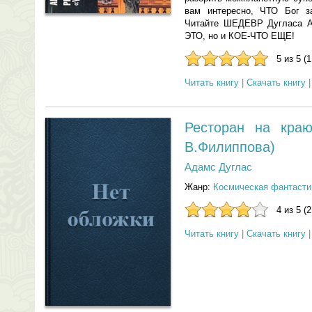
вам интересно, ЧТО Бог з
Читайте ШЕДЕВР Дугласа А
ЭТО, но и КОЕ-ЧТО ЕЩЕ!
5 из 5 (
Читать книгу
|
Скачать книгу
Ресторан на краю
В.Филиппова)
Адамс Дуглас
Жанр:
Космическая фантасти
4 из 5 (
Читать книгу
|
Скачать книгу