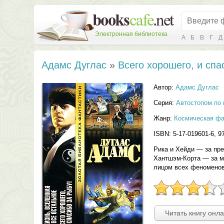
Электронная библиотека
А
Б
В
Г
Д
Адамс Дуглас
»
Всего хорошего, и спа
Автор:
Адамс Дуглас
Серия:
Автостопом по 
Жанр:
Космическая фа
ISBN: 5-17-019601-6, 97
Рика и Хейди — за пр
Хантшэм-Корта — за м
лицом всех феноменов
Читать книгу онл