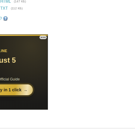
 HTML
(147 КБ)
 TXT
(112 КБ)
?