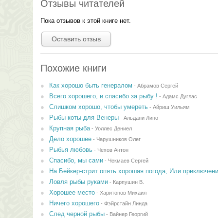
Отзывы читателей
Пока отзывов к этой книге нет.
Оставить отзыв
Похожие книги
Как хорошо быть генералом
-
Абрамов Сергей
Всего хорошего, и спасибо за рыбу !
-
Адамс Дуглас
Слишком хорошо, чтобы умереть
-
Айриш Уильям
Рыбы-коты для Венеры
-
Альдани Лино
Крупная рыба
-
Уоллес Дениел
Дело хорошее
-
Чарушников Олег
Рыбья любовь
-
Чехов Антон
Спасибо, мы сами
-
Чекмаев Сергей
На Бейкер-стрит опять хорошая погода, Или приключен
Ловля рыбы руками
-
Карпушин В.
Хорошее место
-
Харитонов Михаил
Ничего хорошего
-
Фэйрстайн Линда
След черной рыбы
-
Вайнер Георгий