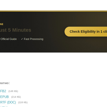
латно:
 FB2
(146 КБ)
е EPUB
(214 КБ)
 RTF (DOC)
(118 КБ)