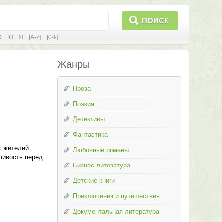
ПОИСК
Э
Ю
Я
[A-Z]
[0-9]
Жанры
Проза
Поэзия
Детективы
Фантастика
х жителей
Любовные романы
чивость перед
Бизнес-литература
Детские книги
Приключения и путешествия
Документальная литература