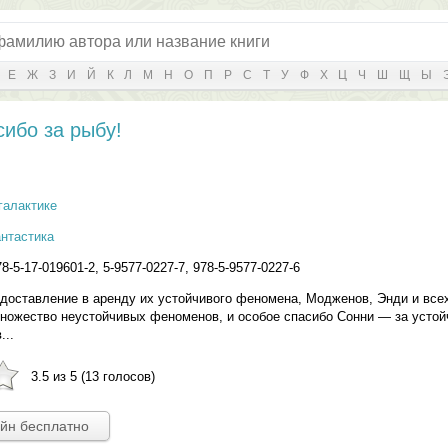
Е
Ж
З
И
Й
К
Л
М
Н
О
П
Р
С
Т
У
Ф
Х
Ц
Ч
Ш
Щ
Ы
сибо за рыбу!
галактике
нтастика
8-5-17-019601-2, 5-9577-0227-7, 978-5-9577-0227-6
едоставление в аренду их устойчивого феномена, Модженов, Энди и все
ножество неустойчивых феноменов, и особое спасибо Сонни — за устой
...
3.5 из 5 (13 голосов)
айн бесплатно