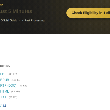
латно:
 FB2
(83 КБ)
е EPUB
(110 КБ)
 RTF (DOC)
(87 КБ)
 HTML
(83 КБ)
 TXT
(81 КБ)
?