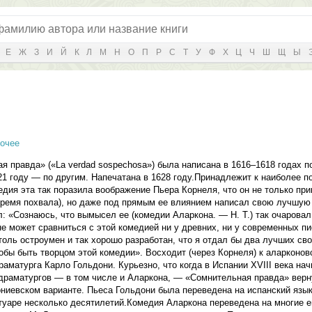
Е
Ж
З
И
Й
К
Л
М
Н
О
П
Р
С
Т
У
Ф
Х
Ц
Ч
Ш
Щ
Ы
рочее
 правда» («La verdad sospechosa») была написана в 1616–1618 годах п
1 году — по другим. Напечатана в 1628 году.Принадлежит к наиболее 
дия эта так поразила воображение Пьера Корнеля, что он не только при
 время похвала), но даже под прямым ее влиянием написал свою лучшу
: «Сознаюсь, что вымысел ее (комедии Аларкона. — Н. Т.) так очаровал 
е может сравниться с этой комедией ни у древних, ни у современных 
оль остроумен и так хорошо разработан, что я отдал бы два лучших св
тобы быть творцом этой комедии». Восходит (через Корнеля) к аларконов
раматурга Карло Гольдони. Курьезно, что когда в Испании XVIII века на
 драматургов — в том числе и Аларкона, — «Сомнительная правда» верн
ниевском варианте. Пьеса Гольдони была переведена на испанский язык
туаре несколько десятилетий.Комедия Аларкона переведена на многие е