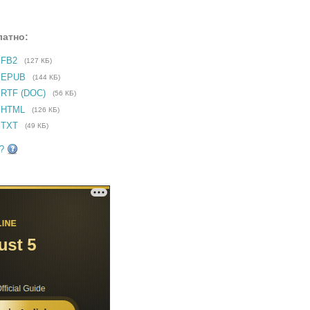
латно:
 FB2
(127 КБ)
е EPUB
(144 КБ)
 RTF (DOC)
(56 КБ)
 HTML
(126 КБ)
 TXT
(49 КБ)
?