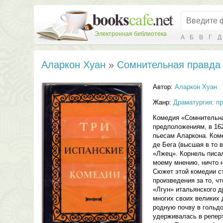
Электронная библиотека
А
Б
В
Г
Д
Аларкон Хуан
»
Сомнительная правда
Автор:
Аларкон Хуан
Жанр:
Драматургия: п
Комедия «Сомнительная
предположениям, в 162
пьесам Аларкона. Коме
де Бега (высшая в то
«Лжец». Корнель писал
моему мнению, ничто н
Сюжет этой комедии ст
произведения за то, ч
«Лгун» итальянского д
многих своих великих
родную почву в гольдо
удерживалась в репер