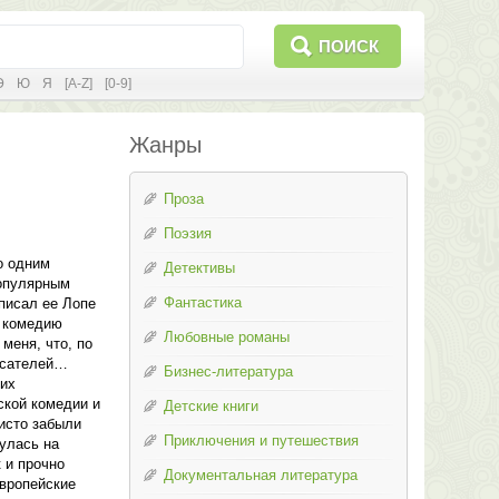
ПОИСК
Э
Ю
Я
[A-Z]
[0-9]
Жанры
Проза
Поэзия
о одним
Детективы
популярным
Фантастика
писал ее Лопе
ю комедию
Любовные романы
меня, что, по
писателей…
Бизнес-литература
оих
ской комедии и
Детские книги
чисто забыли
Приключения и путешествия
улась на
 и прочно
Документальная литература
вропейские