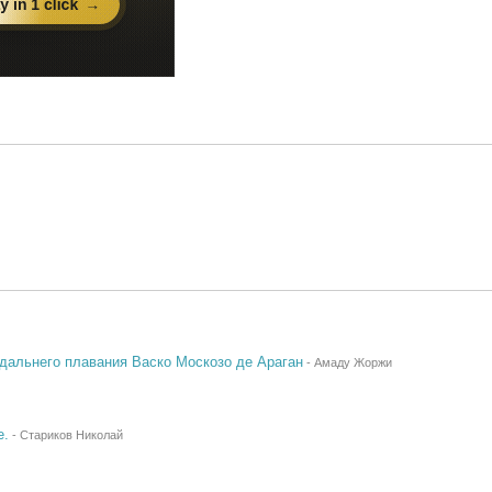
дальнего плавания Васко Москозо де Араган
-
Амаду Жоржи
е.
-
Стариков Николай