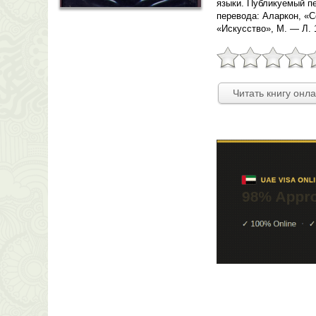
языки. Публикуемый п
перевода: Аларкон, «С
«Искусство», М. — Л. 
Читать книгу онл