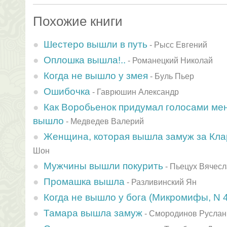
Похожие книги
Шестеро вышли в путь
-
Рысс Евгений
Оплошка вышла!..
-
Романецкий Николай
Когда не вышло у змея
-
Буль Пьер
Ошибочка
-
Гаврюшин Александр
Как Воробьенок придумал голосами меня
вышло
-
Медведев Валерий
Женщина, которая вышла замуж за Кла
Шон
Мужчины вышли покурить
-
Пьецух Вячесл
Промашка вышла
-
Разливинский Ян
Когда не вышло у бога (Микромифы, N 4
Тамара вышла замуж
-
Смоpодинов Руслан