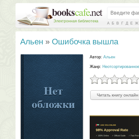
Электронная библиотека
А
Б
В
Г
Д
Е
Ж
Альен
»
Ошибочка вышла
Автор:
Альен
Жанр:
Неотсортированно
Читать книгу онлайн