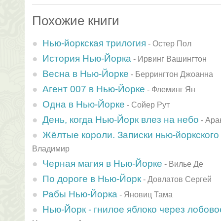
Похожие книги
Нью-йоркская трилогия
-
Остер Пол
История Нью-Йорка
-
Ирвинг Вашингтон
Весна в Нью-Йорке
-
Беррингтон Джоанна
Агент 007 в Нью-Йорке
-
Флеминг Ян
Одна в Нью-Йорке
-
Сойер Рут
День, когда Нью-Йорк влез на небо
-
Ара
Жёлтые короли. Записки нью-йоркского
Владимир
Черная магия в Нью-Йорке
-
Вилье Де
По дороге в Нью-Йорк
-
Довлатов Сергей
Рабы Нью-Йорка
-
Яновиц Тама
Нью-Йорк - гнилое яблоко через лобово