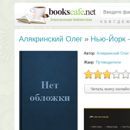
Электронная библиотека
А
Б
В
Г
Д
Е
Ж
Алякринский Олег
»
Нью-Йорк -
Автор:
Алякринский Олег
Жанр:
Путеводители
Читать книгу онлайн