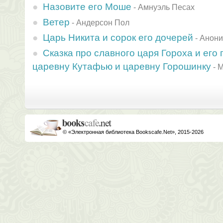
Назовите его Моше
-
Амнуэль Песах
Ветер
-
Андерсон Пол
Царь Никита и сорок его дочерей
-
Анон
Сказка про славного царя Гороха и его
царевну Кутафью и царевну Горошинку
-
М
© «Электронная библиотека Bookscafe.Net», 2015-2026