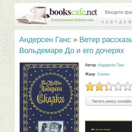
Электронная библиотека
А
Б
В
Г
Д
Е
Ж
Андерсен Ганс
»
Ветер рассказ
Вольдемаре До и его дочерях
Автор:
Андерсен Ганс
Жанр:
Сказка
Читать книгу онлайн