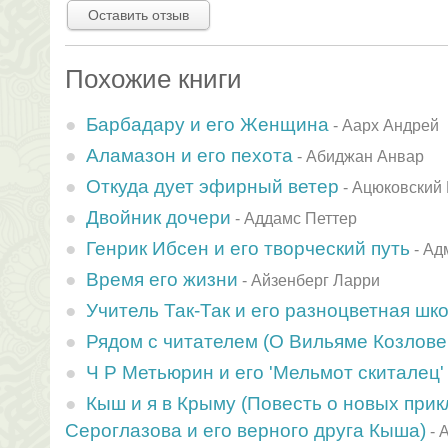
Оставить отзыв
Похожие книги
Барбадару и его Женщина
-
Аарх Андрей
Аламазон и его пехота
-
Абиджан Анвар
Откуда дует эфирный ветер
-
Ацюковский
Двойник дочери
-
Аддамс Петтер
Генрик Ибсен и его творческий путь
-
Ад
Время его жизни
-
Айзенберг Ларри
Учитель Так-Так и его разноцветная шк
Рядом с читателем (О Вильяме Козлове 
Ч Р Метьюрин и его 'Мельмот скиталец'
Кыш и я в Крыму (Повесть о новых при
Сероглазова и его верного друга Кыша)
-