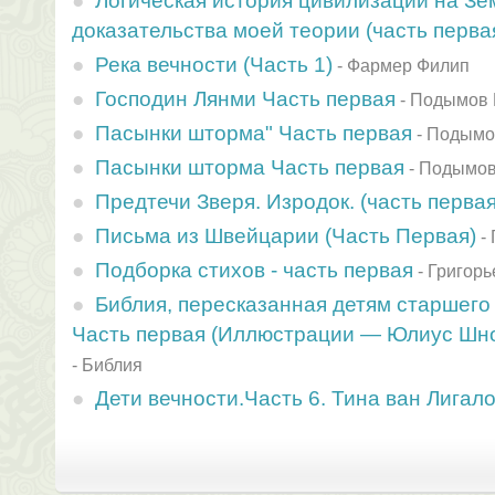
Логическая история цивилизации на З
доказательства моей теории (часть перва
Река вечности (Часть 1)
-
Фармер Филип
Господин Лянми Часть первая
-
Подымов 
Пасынки шторма" Часть первая
-
Подымо
Пасынки шторма Часть первая
-
Подымов
Предтечи Зверя. Изродок. (часть первая
Письма из Швейцарии (Часть Первая)
-
Подборка стихов - часть первая
-
Григорь
Библия, пересказанная детям старшего 
Часть первая (Иллюстрации — Юлиус Шн
-
Библия
Дети вечности.Часть 6. Тина ван Лигало