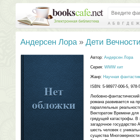
Электронная библиотека
А
Б
В
Г
Д
Е
Ж
Андерсен Лора
»
Дети Вечности
Автор:
Андерсен Лора
Серия:
WWW хит
Жанр:
Научная фантасти
ISBN: 5-98977-006-5, 978-
Любовно-фантастический 
романа развивается на пр
параллельных реальностя
Векторатом Времени для 
грядущей катастрофы. В 
загадочное государство А
шесть человек с уникаль
существа Многомерности.