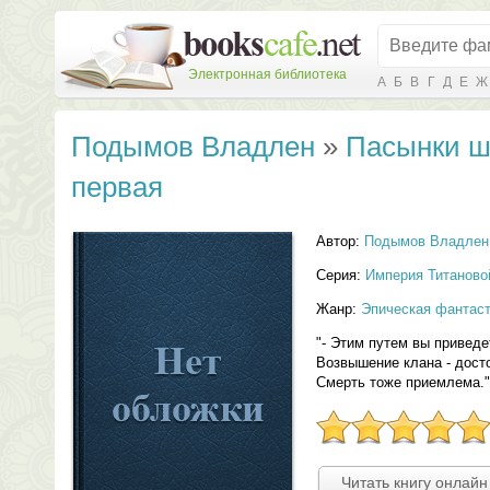
Электронная библиотека
А
Б
В
Г
Д
Е
Ж
Подымов Владлен
»
Пасынки ш
первая
Автор:
Подымов Владлен
Серия:
Империя Титаново
Жанр:
Эпическая фантас
"- Этим путем вы приведе
Возвышение клана - досто
Смерть тоже приемлема."
Читать книгу онлайн