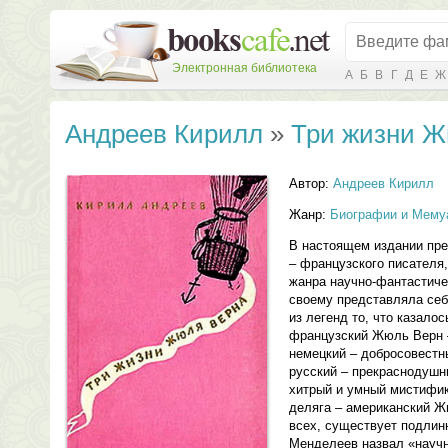
Электронная библиотека
А
Б
В
Г
Д
Е
Ж
Андреев Кирилл
»
Три жизни Ж
Автор:
Андреев Кирилл
Жанр:
Биографии и Мему
В настоящем издании пр
– французского писателя
жанра научно-фантастиче
своему представляла себ
из легенд то, что казало
французский Жюль Верн 
немецкий – добросовестн
русский – прекраснодушн
хитрый и умный мистифика
деляга – американский Ж
всех, существует подлин
Менделеев назвал «научн