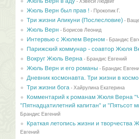
Жюль Верн в аду
-
Хэвеси Людвиг
Жюль Верн был прав !
-
Прокопик Г.
Три жизни Апикуни (Послесловие)
-
Ваще
Жюль Верн
-
Борисов Леонид
Интервью с Жюлем Верном
-
Брандис Евг
Парижский коммунар - соавтор Жюля В
Вокруг Жюль Верна
-
Брандис Евгений
Жюль Верн и его романы
-
Брандис Евген
Дневник космонавта. Три жизни в косм
Три жизни бога
-
Хайрулина Екатерина
Комментарий к романам Жюля Верна "Ч
"Пятнадцатилетний капитан" и "Пятьсот 
Брандис Евгений
Краткая летопись жизни и творчества 
Евгений