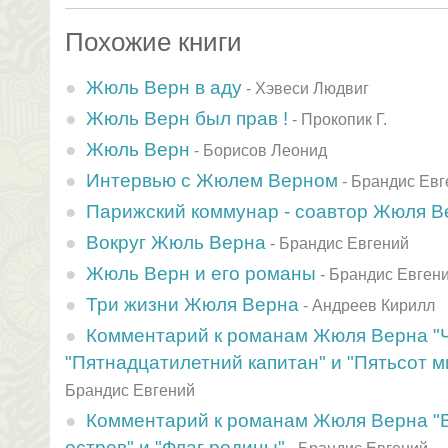
Похожие книги
Жюль Верн в аду
-
Хэвеси Людвиг
Жюль Верн был прав !
-
Прокопик Г.
Жюль Верн
-
Борисов Леонид
Интервью с Жюлем Верном
-
Брандис Евг
Парижский коммунар - соавтор Жюля В
Вокруг Жюль Верна
-
Брандис Евгений
Жюль Верн и его романы
-
Брандис Евген
Три жизни Жюля Верна
-
Андреев Кирилл
Комментарий к романам Жюля Верна "Ч
"Пятнадцатилетний капитан" и "Пятьсот 
Брандис Евгений
Комментарий к романам Жюля Верна "В
остров" и "Флаг родины"