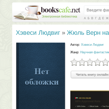
Электронная библиотека
А
Б
В
Г
Д
Е
Ж
Хэвеси Людвиг
»
Жюль Верн на
Автор:
Хэвеси Людвиг
Жанр:
Научная фантасти
Читать книгу онлайн