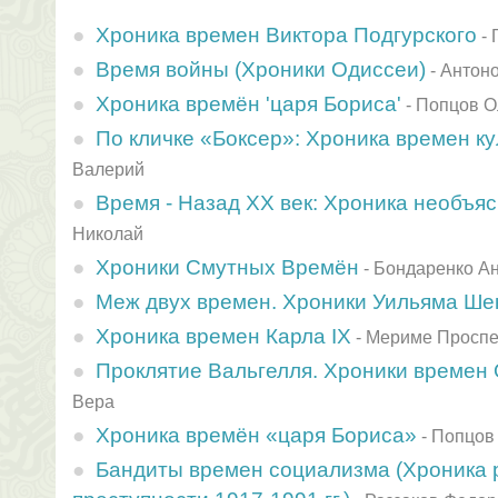
Хроника времен Виктора Подгурского
-
Время войны (Хроники Одиссеи)
-
Антоно
Хроника времён 'царя Бориса'
-
Попцов О
По кличке «Боксер»: Хроника времен ку
Валерий
Время - Назад XX век: Хроника необъя
Hиколай
Хроники Смутных Времён
-
Бондаренко А
Меж двух времен. Хроники Уильяма Ше
Хроника времен Карла IX
-
Мериме Просп
Проклятие Вальгелля. Хроники времен
Вера
Хроника времён «царя Бориса»
-
Попцов
Бандиты времен социализма (Хроника 