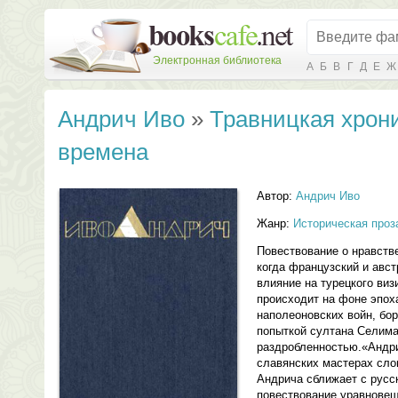
Электронная библиотека
А
Б
В
Г
Д
Е
Ж
Андрич Иво
»
Травницкая хрони
времена
Автор:
Андрич Иво
Жанр:
Историческая проз
Повествование о нравств
когда французский и авс
влияние на турецкого виз
происходит на фоне эпох
наполеоновских войн, бо
попыткой султана Селима
раздробленностью.«Андри
славянских мастерах слов
Андрича сближает с русс
повествование уравновеш