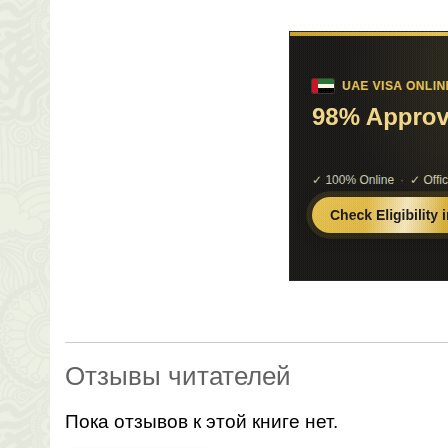
Отзывы читателей
Пока отзывов к этой книге нет.