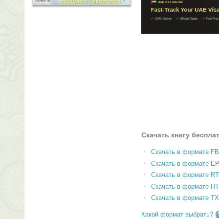
Скачать книгу беспла
Скачать в формате F
Скачать в формате E
Скачать в формате RT
Скачать в формате H
Скачать в формате T
Какой формат выбрать?