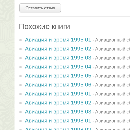
Оставить отзыв
Похожие книги
Авиация и время 1995 01
-
Авиационный с
Авиация и время 1995 02
-
Авиационный с
Авиация и время 1995 03
-
Авиационный с
Авиация и время 1995 04
-
Авиационный с
Авиация и время 1995 05
-
Авиационный с
Авиация и время 1995 06
-
Авиационный с
Авиация и время 1996 01
-
Авиационный с
Авиация и время 1996 02
-
Авиационный с
Авиация и время 1996 03
-
Авиационный с
Авиация и время 1998 01
-
Авиационный с
Авиация и время 1998 02
-
Авиационный с