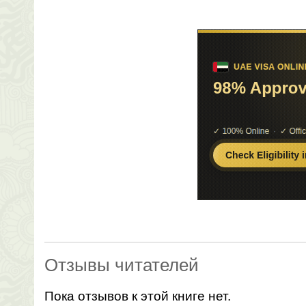
Отзывы читателей
Пока отзывов к этой книге нет.