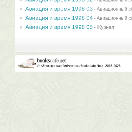
Авиация и время 1998 03
-
Авиационный с
Авиация и время 1998 04
-
Авиационный с
Авиация и время 1998 05
-
Журнал
© «Электронная библиотека Bookscafe.Net», 2015-2026