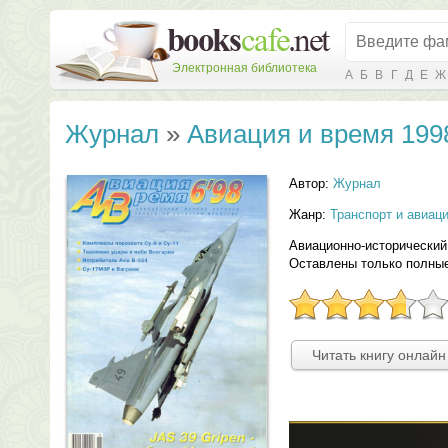
Электронная библиотека
А
Б
В
Г
Д
Е
Ж
Журнал
»
Авиация и время 199
Автор:
Журнал
Жанр:
Транспорт и авиац
Авиационно-исторический
Оставлены только полные
Читать книгу онлайн