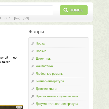
ПОИСК
Э
Ю
Я
[A-Z]
[0-9]
Жанры
Проза
Поэзия
телей — ее
Детективы
а также
Фантастика
Любовные романы
Бизнес-литература
Детские книги
Приключения и путешествия
Документальная литература