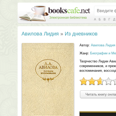
Электронная библиотека
А
Б
В
Г
Д
Авилова Лидия
»
Из дневников
Автор:
Авилова Лидия
Жанр:
Биографии и М
Творчество Лидии Ави
современников, и преж
воспоминания, воссозд
Читать книгу онл