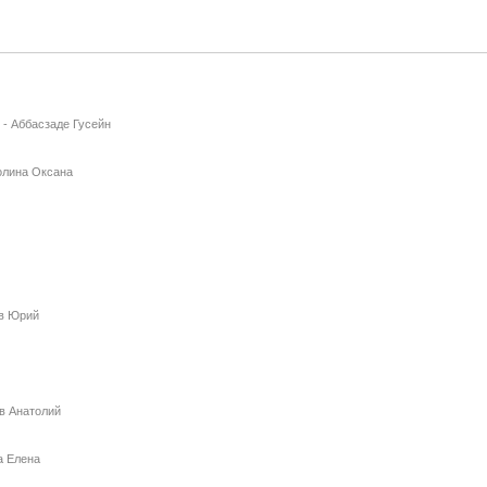
-
Аббасзаде Гусейн
олина Оксана
в Юрий
в Анатолий
а Елена