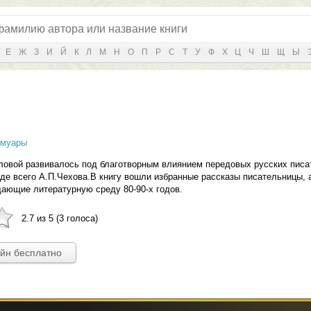
Е
Ж
З
И
Й
К
Л
М
Н
О
П
Р
С
Т
У
Ф
Х
Ц
Ч
Ш
Щ
Ы
емуары
ловой развивалось под благотворным влиянием передовых русских писа
де всего А.П.Чехова.В книгу вошли избранные рассказы писательницы, 
ающие литературную среду 80-90-х годов.
2.7 из 5 (3 голоса)
айн бесплатно