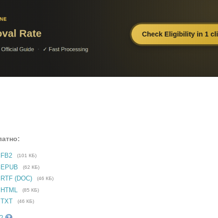
латно:
 FB2
(101 КБ)
е EPUB
(62 КБ)
 RTF (DOC)
(46 КБ)
 HTML
(85 КБ)
 TXT
(46 КБ)
?