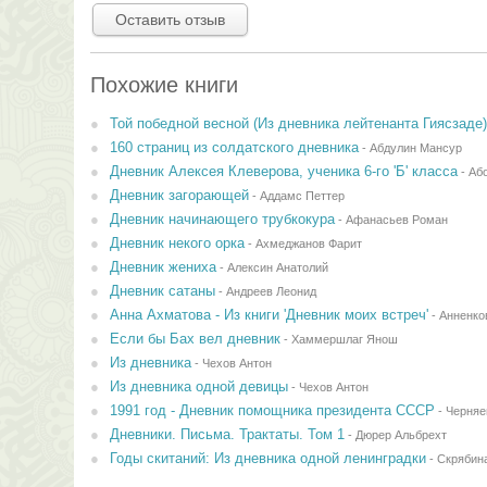
Оставить отзыв
Похожие книги
Той победной весной (Из дневника лейтенанта Гиясзаде)
160 страниц из солдатского дневника
-
Абдулин Мансур
Дневник Алексея Клеверова, ученика 6-го 'Б' класса
-
Аб
Дневник загорающей
-
Аддамс Петтер
Дневник начинающего трубкокура
-
Афанасьев Роман
Дневник некого орка
-
Ахмеджанов Фарит
Дневник жениха
-
Алексин Анатолий
Дневник сатаны
-
Андреев Леонид
Анна Ахматова - Из книги 'Дневник моих встреч'
-
Анненко
Если бы Бах вел дневник
-
Хаммершлаг Янош
Из дневника
-
Чехов Антон
Из дневника одной девицы
-
Чехов Антон
1991 год - Дневник помощника президента СССР
-
Черняе
Дневники. Письма. Трактаты. Том 1
-
Дюрер Альбрехт
Годы скитаний: Из дневника одной ленинградки
-
Скрябин