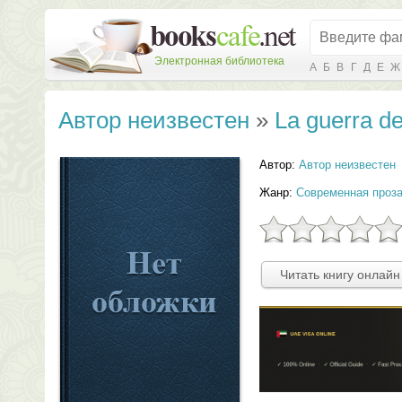
Электронная библиотека
А
Б
В
Г
Д
Е
Ж
Автор неизвестен
»
La guerra de
Автор:
Автор неизвестен
Жанр:
Современная проз
Читать книгу онлайн