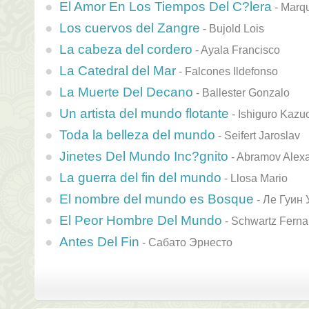
El Amor En Los Tiempos Del C?lera
-
Marqu
Los cuervos del Zangre
-
Bujold Lois
La cabeza del cordero
-
Ayala Francisco
La Catedral del Mar
-
Falcones Ildefonso
La Muerte Del Decano
-
Ballester Gonzalo
Un artista del mundo flotante
-
Ishiguro Kazu
Toda la belleza del mundo
-
Seifert Jaroslav
Jinetes Del Mundo Inc?gnito
-
Abramov Alex
La guerra del fin del mundo
-
Llosa Mario
El nombre del mundo es Bosque
-
Ле Гуин 
El Peor Hombre Del Mundo
-
Schwartz Fern
Antes Del Fin
-
Сабато Эрнесто