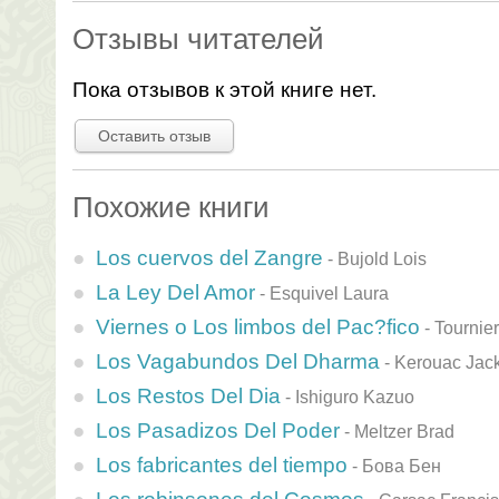
Отзывы читателей
Пока отзывов к этой книге нет.
Оставить отзыв
Похожие книги
Los cuervos del Zangre
-
Bujold Lois
La Ley Del Amor
-
Esquivel Laura
Viernes o Los limbos del Pac?fico
-
Tournie
Los Vagabundos Del Dharma
-
Kerouac Jac
Los Restos Del Dia
-
Ishiguro Kazuo
Los Pasadizos Del Poder
-
Meltzer Brad
Los fabricantes del tiempo
-
Бова Бен