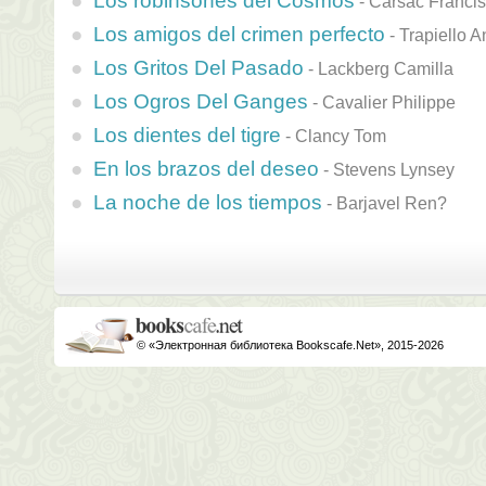
Los robinsones del Cosmos
-
Carsac Francis
Los amigos del crimen perfecto
-
Trapiello A
Los Gritos Del Pasado
-
Lackberg Camilla
Los Ogros Del Ganges
-
Cavalier Philippe
Los dientes del tigre
-
Clancy Tom
En los brazos del deseo
-
Stevens Lynsey
La noche de los tiempos
-
Barjavel Ren?
© «Электронная библиотека Bookscafe.Net», 2015-2026