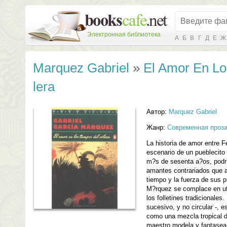
Электронная библиотека
А
Б
В
Г
Д
Е
Ж
Marquez Gabriel
»
El Amor En Lo
lera
Автор:
Marquez Gabriel
Жанр:
Современная проз
La historia de amor entre F
escenario de un pueblecito p
m?s de sesenta a?os, podr
amantes contrariados que al
tiempo y la fuerza de sus 
M?rquez se complace en uti
los folletines tradicionales
sucesivo, y no circular -, 
como una mezcla tropical de
maestro modela y fantasea a 