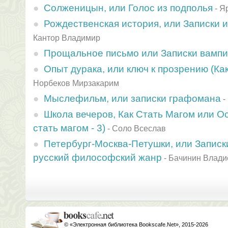
Солженицын, или Голос из подполья
-
Я
Рождественская история, или Записки 
Кантор Владимир
Прощальное письмо или Записки вамп
Опыт дурака, или ключ к прозрению (Как
Норбеков Мирзакарим
Мыслефильм, или записки графомана
-
Школа вечеров, Как Стать Магом или Ос
стать магом - 3)
-
Соло Всеслав
Петербург-Москва-Петушки, или Записки
русский философский жанр
-
Бачинин Влади
© «Электронная библиотека Bookscafe.Net», 2015-2026