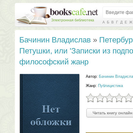
Электронная библиотека
А
Б
В
Г
Д
Е
Ж
Бачинин Владислав
»
Петербур
Петушки, или 'Записки из подпо
философский жанр
Автор:
Бачинин Владисл
Жанр:
Публицистика
Читать книгу онлайн